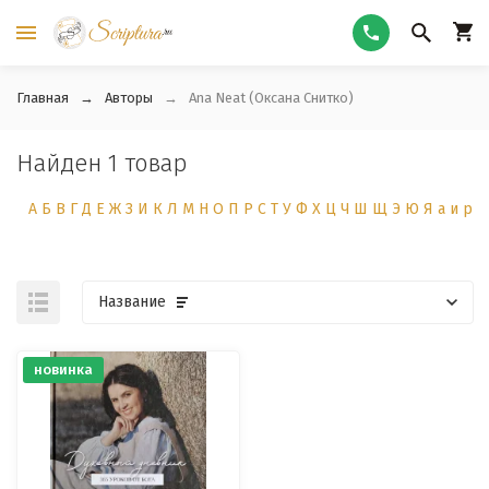
Главная
Авторы
Ana Neat (Оксана Снитко)
Найден 1 товар
А
Б
В
Г
Д
Е
Ж
З
И
К
Л
М
Н
О
П
Р
С
Т
У
Ф
Х
Ц
Ч
Ш
Щ
Э
Ю
Я
а
и
р
Название
новинка