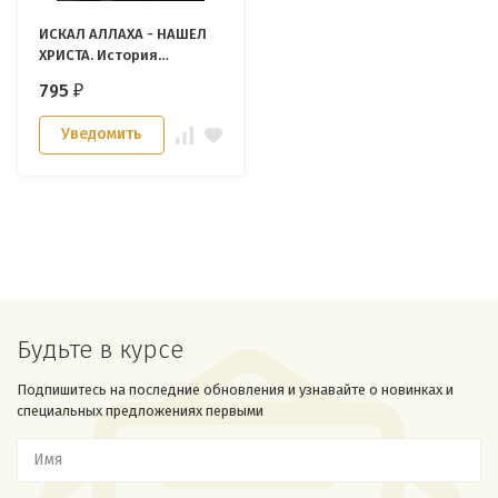
ИСКАЛ АЛЛАХА - НАШЕЛ
ХРИСТА. История
бывшего мусульманина.
795
₽
Набиль Куреши
Уведомить
Будьте в курсе
Подпишитесь на последние обновления и узнавайте о новинках и
специальных предложениях первыми