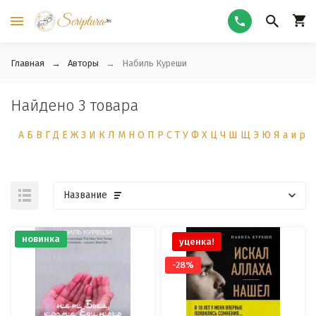
Главная
Авторы
Набиль Куреши
Найдено 3 товара
А
Б
В
Г
Д
Е
Ж
З
И
К
Л
М
Н
О
П
Р
С
Т
У
Ф
Х
Ц
Ч
Ш
Щ
Э
Ю
Я
а
и
р
Название
новинка
уценка!
-28%