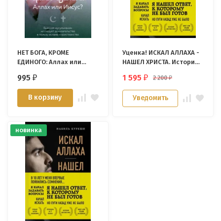
НЕТ БОГА, КРОМЕ
Уценка! ИСКАЛ АЛЛАХА -
ЕДИНОГО: Аллах или
НАШЕЛ ХРИСТА. История
Иисус? Набиль Куреши
бывшего мусульманина.
995
1 595
2 200
₽
₽
₽
Набиль Куреши
В корзину
Уведомить
новинка