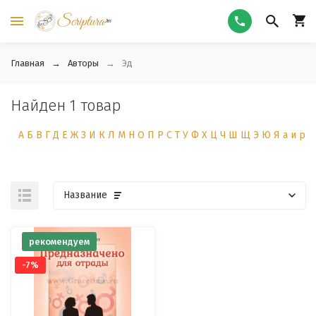
Главная
Авторы
Эд
Найден 1 товар
А
Б
В
Г
Д
Е
Ж
З
И
К
Л
М
Н
О
П
Р
С
Т
У
Ф
Х
Ц
Ч
Ш
Щ
Э
Ю
Я
а
и
р
Название
рекомендуем
-7%