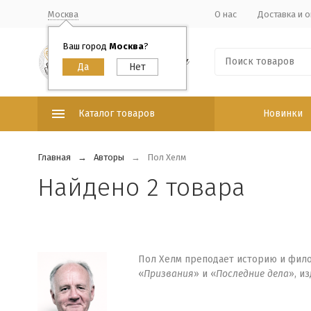
Москва
О нас
Доставка и о
Ваш город
Москва
?
Каталог товаров
Новинки
Главная
Авторы
Пол Хелм
Найдено 2 товара
Пол Хелм преподает историю и фило
«
Призвания
» и «
Последние
дела
», и