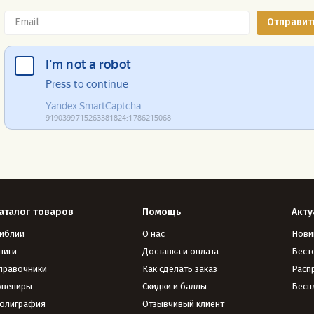
аталог товаров
Помощь
Акту
иблии
О нас
Нови
ниги
Доставка и оплата
Бест
правочники
Как сделать заказ
Расп
увениры
Скидки и баллы
Бесп
олиграфия
Отзывчивый клиент