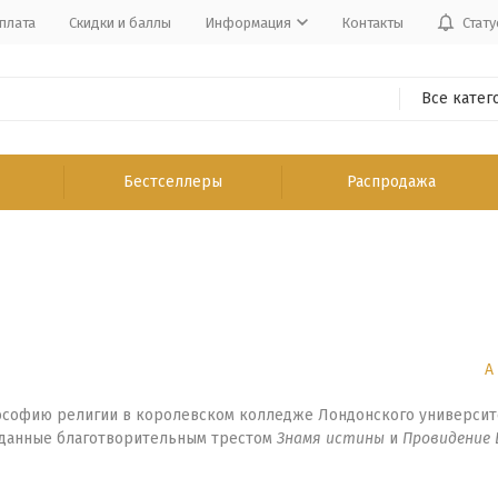
плата
Скидки и баллы
Информация
Контакты
Стату
Все катег
Бестселлеры
Распродажа
А
софию религии в королевском колледже Лондонского университета
зданные благотворительным трестом
Знамя истины
и
Провидение 