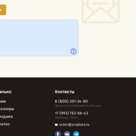
ально
Контакты
нки
8 (800) 201-34-60
Звонок бесплатный по России
селлеры
+7 (993) 763-66-43
родажа
WhatsApp, Viber
латно
order@scriptura.ru