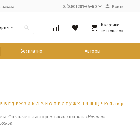
с заказа
8 (800) 201-34-60
Войти
В корзине
ории
нет товаров
Бесплатно
Авторы
Б
В
Г
Д
Е
Ж
З
И
К
Л
М
Н
О
П
Р
С
Т
У
Ф
Х
Ц
Ч
Ш
Щ
Э
Ю
Я
а
и
р
. Он является автором таких книг как «
Начала
»,
Божье
.