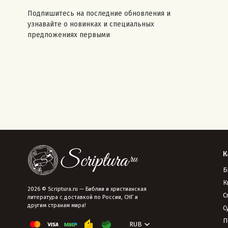
Подпишитесь на последние обновления и
узнавайте о новинках и специальных
предложениях первыми
К
Б
К
2026 © Scriptura.ru — Библии и христианская
С
литература с доставкой по России, СНГ и
другим странам мира!
С
П
RUB