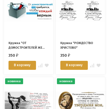
Кружка "ОТ
Кружка "РОЖДЕСТВО
ДОМОСТРОИТЕЛЕЙ ЖЕ
ХРИСТОВО"
ТРЕБУЕТСЯ..." /
350
350
₽
₽
инструмент/
В корзину
В корзину
новинка
новинка