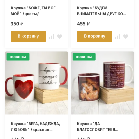
Кружка "БОЖЕ, ТЫ БОГ
Кружка "БУДЕМ
МОЙ" /цветы/
ВНИМАТЕЛЬНЫ ДРУГ КО
ДРУГУ"
350
455
₽
₽
В корзину
В корзину
новинка
новинка
Кружка "ВЕРА, НАДЕЖДА,
Кружка "ДА
ЛЮБОВЬ" /красная
БЛАГОСЛОВИТ ТЕБЯ
внутри + ручка/
ГОСПОДЬ" /коричневая