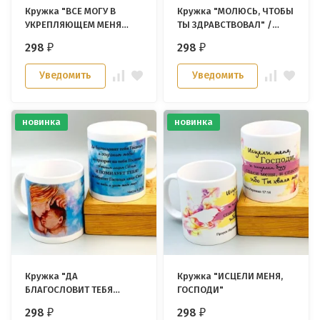
Кружка "ВСЕ МОГУ В
Кружка "МОЛЮСЬ, ЧТОБЫ
УКРЕПЛЯЮЩЕМ МЕНЯ
ТЫ ЗДРАВСТВОВАЛ" /
ИИСУСЕ ХРИСТЕ"
велосипед и цветы/
298
298
₽
₽
Уведомить
Уведомить
новинка
новинка
Кружка "ДА
Кружка "ИСЦЕЛИ МЕНЯ,
БЛАГОСЛОВИТ ТЕБЯ
ГОСПОДИ"
ГОСПОДЬ" /мама и
298
298
₽
₽
ребенок/