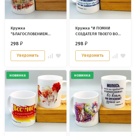
Кружка
Кружка "И ПОМНИ
"БЛАГОСЛОВЕНИЕМ
СОЗДАТЕЛЯ ТВОЕГО ВО
ПРАВЕДНЫХ ВОЗВЫШАЕТ
ДНИ ЮНОСТИ ТВОЕЙ"
298
298
₽
₽
ГОРОД"
Уведомить
Уведомить
новинка
новинка