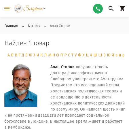
Главная
Авторы
Алан Сторки
Найден 1 товар
А
Б
В
Г
Д
Е
Ж
З
И
К
Л
М
Н
О
П
Р
С
Т
У
Ф
Х
Ц
Ч
Ш
Щ
Э
Ю
Я
а
и
р
Алан Сторки
получил степень
доктора философских наук в
Свободном университете Амстердама.
Предметом его исследований стала
христианская политическая теория и
ее воплощение в деятельности
христианских политических движений
по всему миру. Он написал шесть книг
и на протяжении двадцати лет преподает социальное
богословие в Лондоне. В настоящее время живет и работает
в Кембридже.