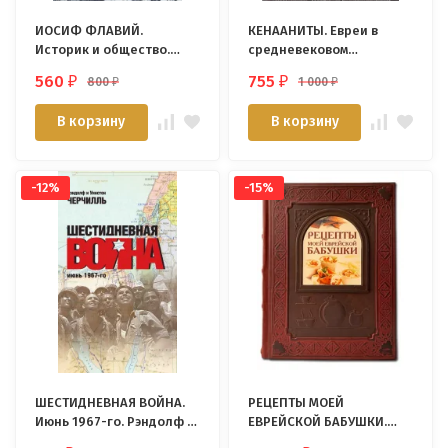
ИОСИФ ФЛАВИЙ.
КЕНААНИТЫ. Евреи в
Историк и общество.
средневековом
Тесса Раджак
славянском мире
560
755
800
1 000
₽
₽
₽
₽
В корзину
В корзину
-12%
-15%
ШЕСТИДНЕВНАЯ ВОЙНА.
РЕЦЕПТЫ МОЕЙ
Июнь 1967-го. Рэндолф и
ЕВРЕЙСКОЙ БАБУШКИ.
Уинстон Черчилль
Ручная работа,