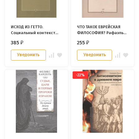
ИСХОД ИЗ ГЕТТО.
ЧТО ТАКОЕ ЕВРЕЙСКАЯ
Социальный контекст
ФИЛОСОФИЯ? Рафаэль
эмансипации евреев
Йошпе
385
255
₽
₽
1770-1870. Яков Кац
Уведомить
Уведомить
-22%