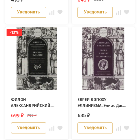
Уведомить
Уведомить
-13%
ФИЛОН
ЕВРЕИ В ЭПОХУ
АЛЕКСАНДРИЙСКИЙ.
ЭЛЛИНИЗМА. Элиас Дж.
Против Флакка. О
Бикерман
699
635
799
₽
₽
₽
посольстве к Гаю /
ИОСИФ ФЛАВИЙ. О
Уведомить
Уведомить
древности еврейского
народа. Против Апиона.