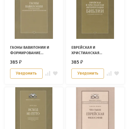
ГАОНЫ ВАВИЛОНИИ И
ЕВРЕЙСКАЯ И
ФОРМИРОВАНИЕ
ХРИСТИАНСКАЯ
СРЕДНЕВЕКОВОЙ
ИНТЕРПРИТАЦИЯ БИБЛИИ
385
385
₽
₽
ЕВРЕЙСКОЙ КУЛЬТУРЫ.
В ПОЗДНЕЙ АНТИЧНОСТИ.
Роберт Броди
Марк Гиршман
Уведомить
Уведомить