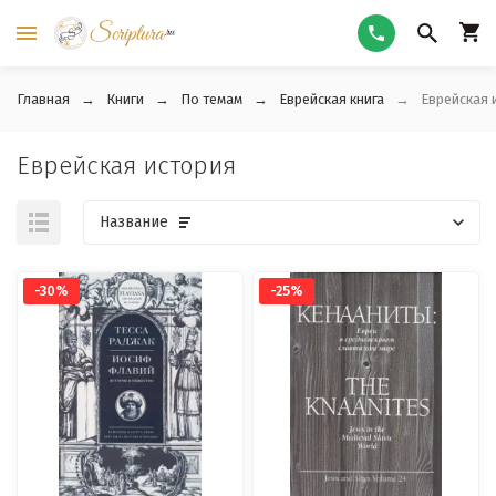
Главная
Книги
По темам
Еврейская книга
Еврейская 
Еврейская история
Название
-30%
-25%