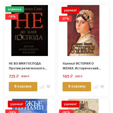
новинка
уценка!
-19%
-27%
НЕ ВО ИМЯ ГОСПОДА.
Уценка! ИСТОРИЯ О
Против религиозного
ЖЕНАХ. Исторический
насилия. Джонатан Сакс
роман. Маркус Леман
725
165
890
225
₽
₽
₽
₽
В корзину
В корзину
уценка!
уценка!
-58%
-80%