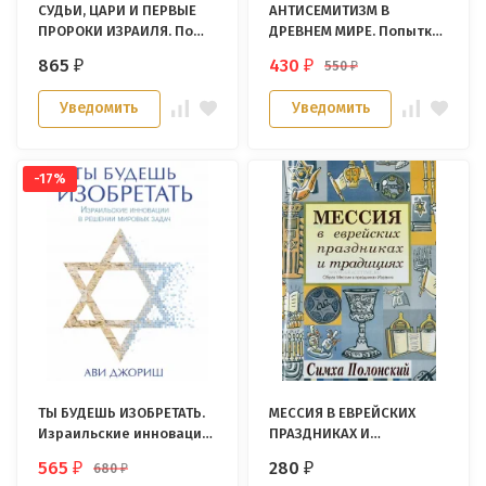
СУДЬИ, ЦАРИ И ПЕРВЫЕ
АНТИСЕМИТИЗМ В
ПРОРОКИ ИЗРАИЛЯ. По
ДРЕВНЕМ МИРЕ. Попытки
путям земли этой.
объяснения его в науке
865
430
550
₽
₽
₽
Феликс Кандель
и его причины. Соломон
Лурье
Уведомить
Уведомить
-17%
ТЫ БУДЕШЬ ИЗОБРЕТАТЬ.
МЕССИЯ В ЕВРЕЙСКИХ
Израильские инновации
ПРАЗДНИКАХ И
в решении мировых
ТРАДИЦИЯХ. Симха
565
280
680
₽
₽
₽
задач. Ави Джориш
Полонский