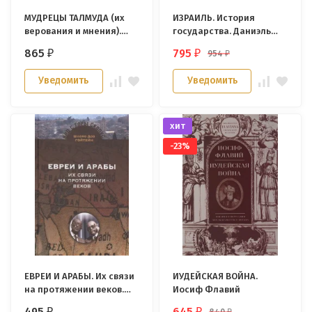
МУДРЕЦЫ ТАЛМУДА (их
ИЗРАИЛЬ. История
верования и мнения).
государства. Даниэль
Эфраим Урбах
Гордис
865
795
954
₽
₽
₽
Уведомить
Уведомить
хит
-23%
ЕВРЕИ И АРАБЫ. Их связи
ИУДЕЙСКАЯ ВОЙНА.
на протяжении веков.
Иосиф Флавий
Шломо Дов Гойтейн
495
645
840
₽
₽
₽