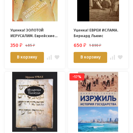
Уценка! ЗОЛОТОЙ
Уценка! ЕВРЕИ ИСЛАМА.
ИЕРУСАЛИМ. Еврейские
Бернард Льюис
предания очарованного
350
650
485
1 890
₽
₽
₽
₽
города. Говард Шварц
В корзину
В корзину
-17%