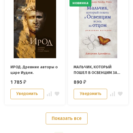
новинка
ИРОД. Древние авторы о
МАЛЬЧИК, КОТОРЫЙ
царе Иудеи.
ПОШЕЛ В ОСВЕНЦИМ ЗА
ОТЦОМ. Джереми
1 785
890
₽
₽
Дронфилд
Уведомить
Уведомить
Показать все