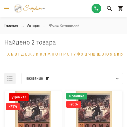
Главная
Авторы
Фома Кемпийский
Найдено 2 товара
А
Б
В
Г
Д
Е
Ж
З
И
К
Л
М
Н
О
П
Р
С
Т
У
Ф
Х
Ц
Ч
Ш
Щ
Э
Ю
Я
а
и
р
Название
новинка
уценка!
-20%
-71%