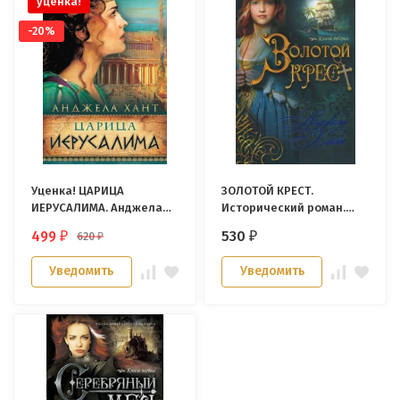
уценка!
-20%
Уценка! ЦАРИЦА
ЗОЛОТОЙ КРЕСТ.
ИЕРУСАЛИМА. Анджела
Исторический роман.
Хант
Книга 2. Анджела Хант
499
530
620
₽
₽
₽
Уведомить
Уведомить