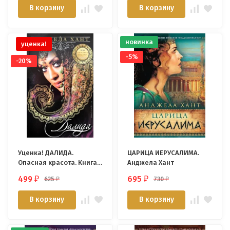
В корзину
В корзину
новинка
уценка!
-5%
-20%
Уценка! ДАЛИДА.
ЦАРИЦА ИЕРУСАЛИМА.
Опасная красота. Книга
Анджела Хант
3. Анджела Хант
499
695
625
730
₽
₽
₽
₽
В корзину
В корзину