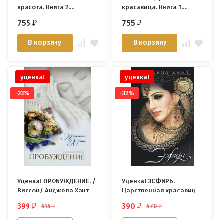
красота. Книга 2.
красавица. Книга 1.
Анджела Хант
Анджела Хант
755
755
₽
₽
В корзину
В корзину
уценка!
уценка!
-23%
-32%
Уценка! ПРОБУЖДЕНИЕ. /
Уценка! ЭСФИРЬ.
Виссон/ Анджела Хант
Царственная красавица.
Книга 1. Анджела Хант
399
390
515
570
₽
₽
₽
₽