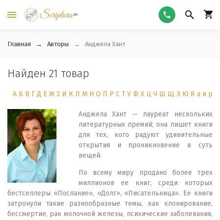
Главная
Авторы
Анджела Хант
Найден 21 товар
А
Б
В
Г
Д
Е
Ж
З
И
К
Л
М
Н
О
П
Р
С
Т
У
Ф
Х
Ц
Ч
Ш
Щ
Э
Ю
Я
а
и
р
Анджела Хант — лауреат нескольких
литературных премий; она пишет книги
для тех, кого радуют удивительные
открытия и проникновение в суть
вещей.
По всему миру продано более трех
миллионов ее книг, среди которых
бестселлеры «Послание», «Долг», «Писательница». Ее книги
затронули такие разнообразные темы, как клонирование,
бессмертие, рак молочной железы, психические заболевания,