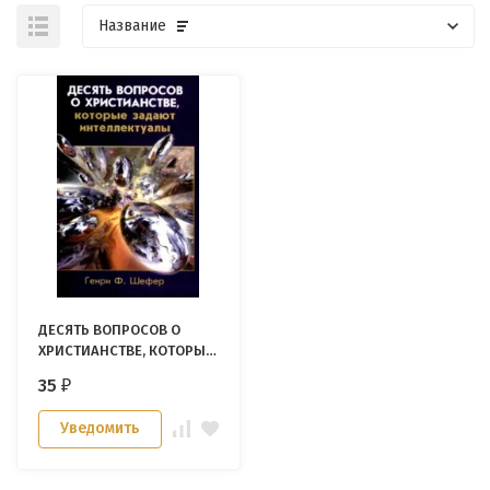
Название
ДЕСЯТЬ ВОПРОСОВ О
ХРИСТИАНСТВЕ, КОТОРЫЕ
ЗАДАЮТ ИНТЕЛЛЕКТУАЛЫ.
35
₽
Генри Ф. Шефер
Уведомить