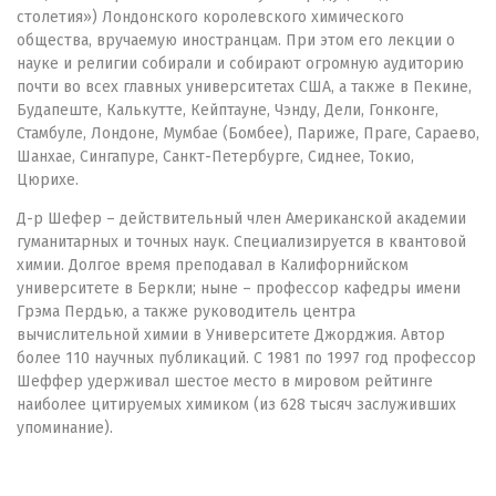
столетия») Лондонского королевского химического
общества, вручаемую иностранцам. При этом его лекции о
науке и религии собирали и собирают огромную аудиторию
почти во всех главных университетах США, а также в Пекине,
Будапеште, Калькутте, Кейптауне, Чэнду, Дели, Гонконге,
Стамбуле, Лондоне, Мумбае (Бомбее), Париже, Праге, Сараево,
Шанхае, Сингапуре, Санкт-Петербурге, Сиднее, Токио,
Цюрихе.
Д-р Шефер – действительный член Американской академии
гуманитарных и точных наук. Специализируется в квантовой
химии. Долгое время преподавал в Калифорнийском
университете в Беркли; ныне – профессор кафедры имени
Грэма Пердью, а также руководитель центра
вычислительной химии в Университете Джорджия. Автор
более 110 научных публикаций. С 1981 по 1997 год профессор
Шеффер удерживал шестое место в мировом рейтинге
наиболее цитируемых химиком (из 628 тысяч заслуживших
упоминание).