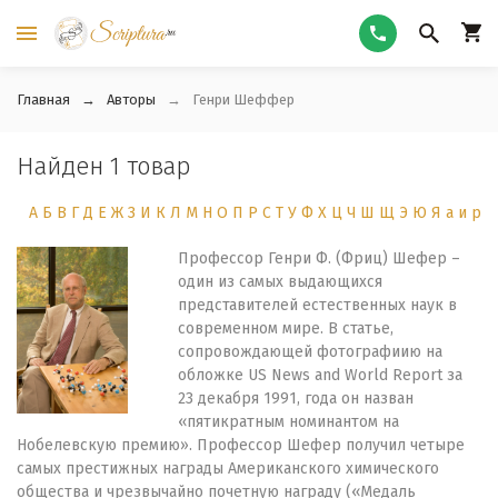
Главная
Авторы
Генри Шеффер
Найден 1 товар
А
Б
В
Г
Д
Е
Ж
З
И
К
Л
М
Н
О
П
Р
С
Т
У
Ф
Х
Ц
Ч
Ш
Щ
Э
Ю
Я
а
и
р
Профессор Генри Ф. (Фриц) Шефер –
один из самых выдающихся
представителей естественных наук в
современном мире. В статье,
сопровождающей фотографиию на
обложке US News and World Report за
23 декабря 1991, года он назван
«пятикратным номинантом на
Нобелевскую премию». Профессор Шефер получил четыре
самых престижных награды Американского химического
общества и чрезвычайно почетную награду («Медаль