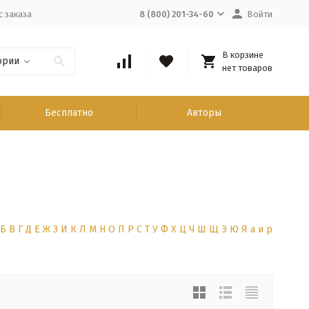
с заказа
8 (800) 201-34-60
Войти
В корзине
ории
нет товаров
Бесплатно
Авторы
Б
В
Г
Д
Е
Ж
З
И
К
Л
М
Н
О
П
Р
С
Т
У
Ф
Х
Ц
Ч
Ш
Щ
Э
Ю
Я
а
и
р