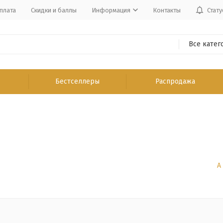
плата
Скидки и баллы
Информация
Контакты
Стату
Все катег
Бестселлеры
Распродажа
А