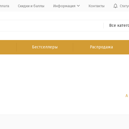
плата
Скидки и баллы
Информация
Контакты
Стату
Все катег
Бестселлеры
Распродажа
А