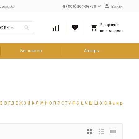
с заказа
8 (800) 201-34-60
Войти
В корзине
ории
нет товаров
Бесплатно
Авторы
Б
В
Г
Д
Е
Ж
З
И
К
Л
М
Н
О
П
Р
С
Т
У
Ф
Х
Ц
Ч
Ш
Щ
Э
Ю
Я
а
и
р