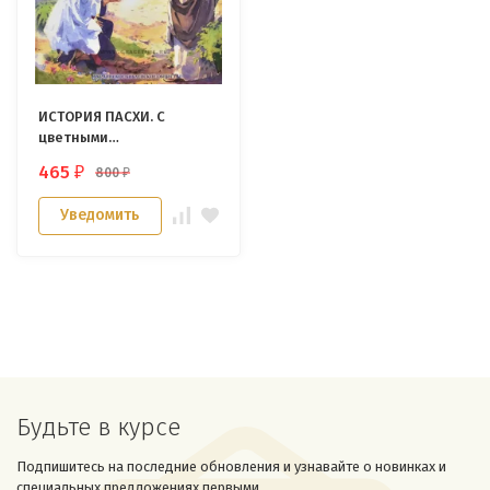
ИСТОРИЯ ПАСХИ. С
цветными
иллюстрациями.
465
800
₽
₽
Кристофер Дойл и Джон
Хейсом
Уведомить
Будьте в курсе
Подпишитесь на последние обновления и узнавайте о новинках и
специальных предложениях первыми