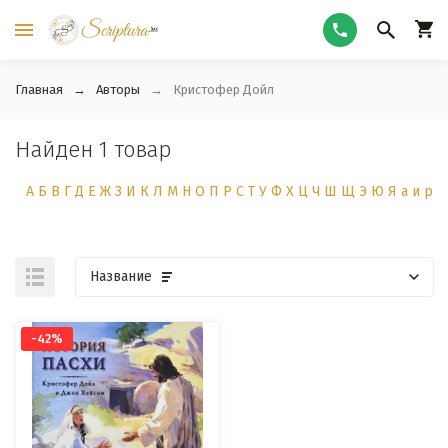
Главная
Авторы
Кристофер Дойл
Найден 1 товар
А
Б
В
Г
Д
Е
Ж
З
И
К
Л
М
Н
О
П
Р
С
Т
У
Ф
Х
Ц
Ч
Ш
Щ
Э
Ю
Я
а
и
р
Название
-42%