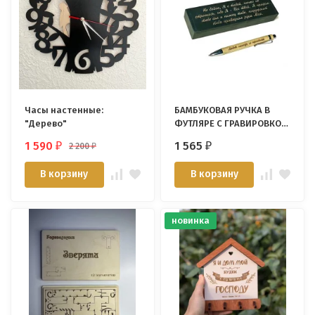
Часы настенные:
БАМБУКОВАЯ РУЧКА В
"Дерево"
ФУТЛЯРЕ С ГРАВИРОВКОЙ:
"Не бойся, Я с тобою..."
1 590
1 565
2 200
₽
₽
₽
В корзину
В корзину
новинка