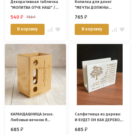
Декоративная табличка
Копилка для денег
"МОЛИТВА ОТЧЕ НАШ" /
"МЕЧТЫ ДОЛЖНЫ
палисандр/
СБЫВАТЬСЯ!" /солнце/
540
765
750
₽
₽
₽
В корзину
В корзину
КАРАНДАШНИЦА Jesus.
Салфетница из дерева:
Любовью вечною Я
И БУДЕТ ОН КАК ДЕРЕВО,
возлюбил тебя /береза/
ПОСАЖЕННОЕ ПРИ
685
685
₽
₽
ПОТОКАХ ВОД… Пс 1:3 /