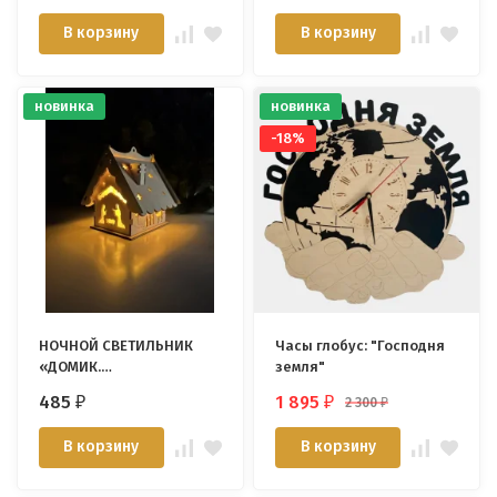
В корзину
В корзину
новинка
новинка
-18%
НОЧНОЙ СВЕТИЛЬНИК
Часы глобус: "Господня
«ДОМИК.
земля"
Рождественская
485
1 895
2 300
₽
₽
₽
история»
В корзину
В корзину