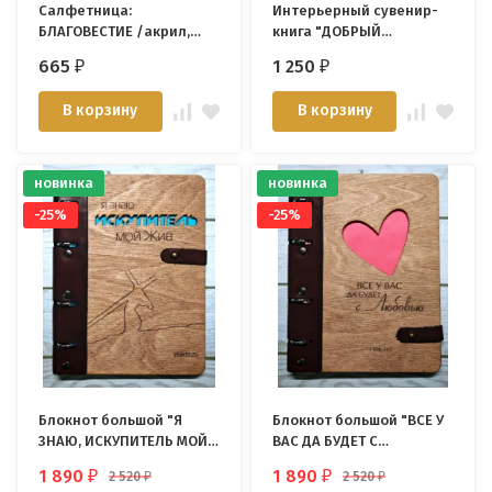
Салфетница:
Интерьерный сувенир-
БЛАГОВЕСТИЕ /акрил,
книга "ДОБРЫЙ
солнышко/
САМАРЯНИН"
665
1 250
₽
₽
В корзину
В корзину
новинка
новинка
-25%
-25%
Блокнот большой "Я
Блокнот большой "ВСЕ У
ЗНАЮ, ИСКУПИТЕЛЬ МОЙ
ВАС ДА БУДЕТ С
ЖИВ" Дерево, кольцевой
ЛЮБОВЬЮ" Дерево,
1 890
1 890
2 520
2 520
₽
₽
₽
₽
механизм, застежка
кольцевой механизм,