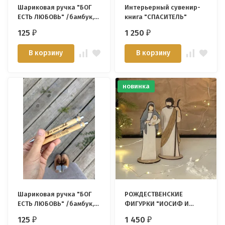
Шариковая ручка "БОГ
Интерьерный сувенир-
ЕСТЬ ЛЮБОВЬ" /бамбук,
книга "СПАСИТЕЛЬ"
курсив/
125
1 250
₽
₽
В корзину
В корзину
новинка
Шариковая ручка "БОГ
РОЖДЕСТВЕНСКИЕ
ЕСТЬ ЛЮБОВЬ" /бамбук,
ФИГУРКИ "ИОСИФ И
прямой/
МАРИЯ" /береза/
125
1 450
₽
₽