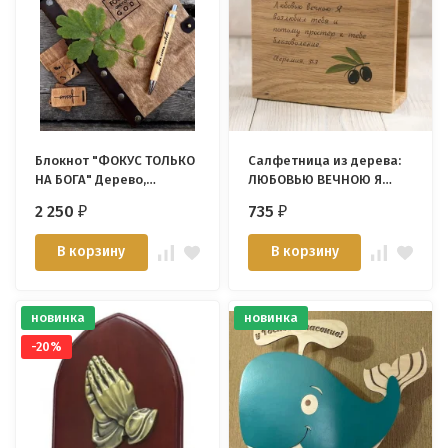
Блокнот "ФОКУС ТОЛЬКО
Салфетница из дерева:
НА БОГА" Дерево,
ЛЮБОВЬЮ ВЕЧНОЮ Я
кольцевой механизм,
ВОЗЛЮБИЛ ТЕБЯ /
2 250
735
₽
₽
застежка, держатель
маслины/
для ручки /22х16,5 см/
В корзину
В корзину
новинка
новинка
-20%