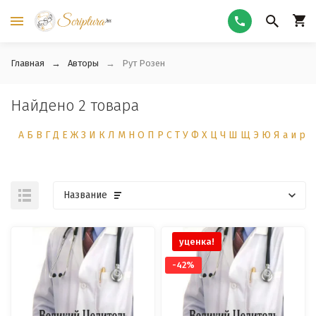
Главная
Авторы
Рут Розен
Найдено 2 товара
А
Б
В
Г
Д
Е
Ж
З
И
К
Л
М
Н
О
П
Р
С
Т
У
Ф
Х
Ц
Ч
Ш
Щ
Э
Ю
Я
а
и
р
Название
уценка!
-42%