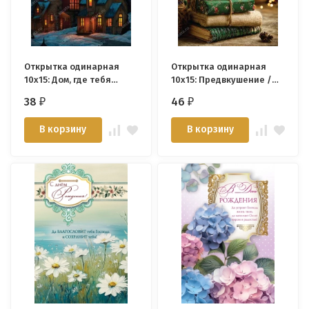
Открытка одинарная
Открытка одинарная
10x15: Дом, где тебя
10x15: Предвкушение /
всегда ждут /глянец/
софттач/
38
46
₽
₽
В корзину
В корзину