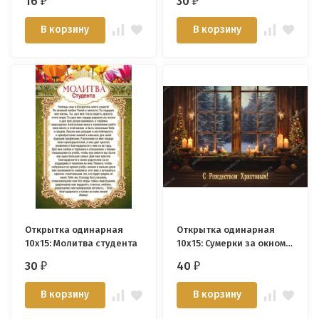
16
30
₽
₽
Господнем
В корзину
В корзину
Открытка одинарная
Открытка одинарная
10x15: Молитва студента
10x15: Сумерки за окном /
картон/
30
40
₽
₽
В корзину
В корзину