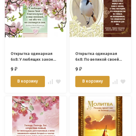
Открытка одинарная
Открытка одинарная
6x8: У любящих закон
6x8: По великой своей
твой
милости
9
9
₽
₽
В корзину
В корзину