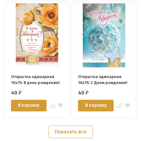
Открытка одинарная
Открытка одинарная
10x15: В день рождения!
10x15: С Днем рождения!
40
40
₽
₽
В корзину
В корзину
Показать все