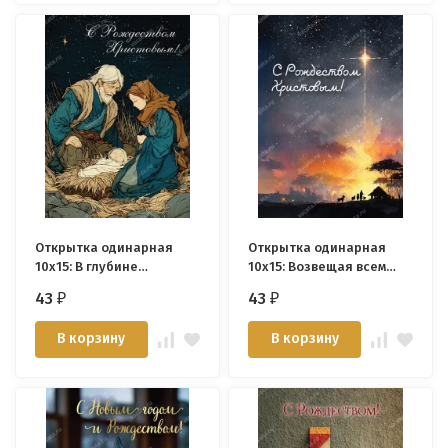
Открытка одинарная
Открытка одинарная
10x15: В глубине
10x15: Возвещая всем
хрустального сердца /
благословенье /картон/
43
43
₽
₽
картон/
В корзину
В корзину