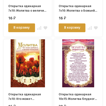
Открытка одинарная
Открытка одинарная
7x10: Молитва о величии
7x10: Молитва о Божьей
Бога
справедливости
16
16
₽
₽
В корзину
В корзину
Открытка одинарная
Открытка одинарная
7x10: Кто может
10x15: Молитва блудного
пребывать в жилище
сына