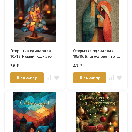
Открытка одинарная
Открытка одинарная
10x15: Новый год - это
10x15: Благословен тот
шанс /глянец/
день и час... /картон/
38
43
₽
₽
В корзину
В корзину