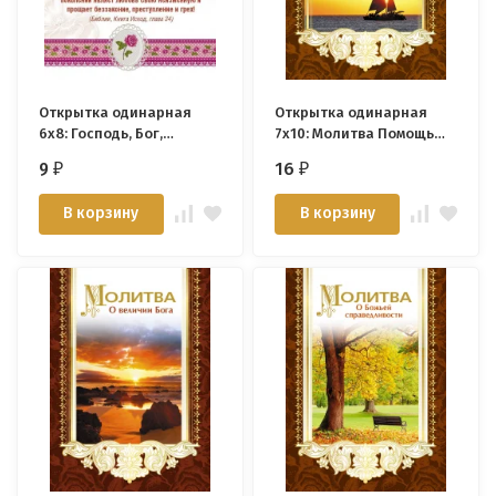
Открытка одинарная
Открытка одинарная
6x8: Господь, Бог,
7x10: Молитва Помощь
сочувствия полный
придет мне от Господа
9
16
₽
₽
В корзину
В корзину