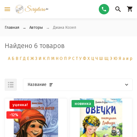
Главная
Авторы
Диана Козел
Найдено 6 товаров
А
Б
В
Г
Д
Е
Ж
З
И
К
Л
М
Н
О
П
Р
С
Т
У
Ф
Х
Ц
Ч
Ш
Щ
Э
Ю
Я
а
и
р
Название
новинка
уценка!
-12%