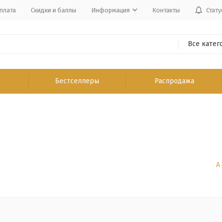
плата
Скидки и баллы
Информация
Контакты
Стату
Все катег
Бестселлеры
Распродажа
А