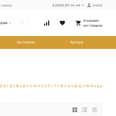
с заказа
8 (800) 201-34-60
Войти
В корзине
ории
нет товаров
Бесплатно
Авторы
Б
В
Г
Д
Е
Ж
З
И
К
Л
М
Н
О
П
Р
С
Т
У
Ф
Х
Ц
Ч
Ш
Щ
Э
Ю
Я
а
и
р