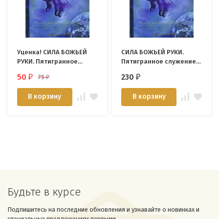
Уценка! СИЛА БОЖЬЕЙ
СИЛА БОЖЬЕЙ РУКИ.
РУКИ. Пятигранное
Пятигранное служение.
служение. Йенс
Йенс Кальдевай
50
230
75
₽
₽
₽
Кальдевай
В корзину
В корзину
Будьте в курсе
Подпишитесь на последние обновления и узнавайте о новинках и
специальных предложениях первыми