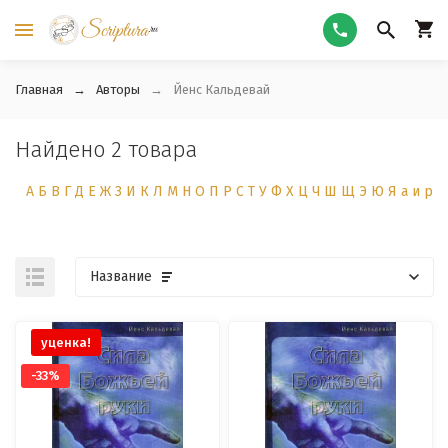
Главная
Авторы
Йенс Кальдевай
Найдено 2 товара
А
Б
В
Г
Д
Е
Ж
З
И
К
Л
М
Н
О
П
Р
С
Т
У
Ф
Х
Ц
Ч
Ш
Щ
Э
Ю
Я
а
и
р
Название
уценка!
-33%