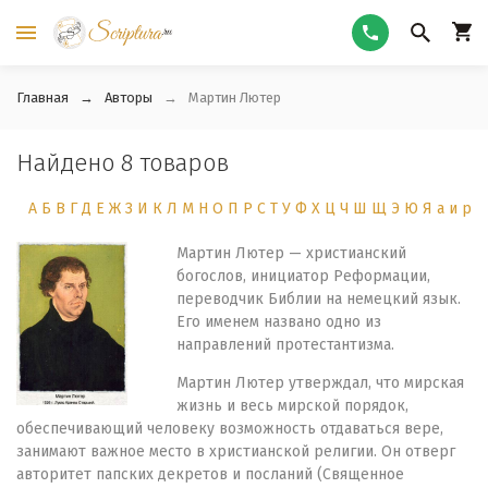
Главная
Авторы
Мартин Лютер
Найдено 8 товаров
А
Б
В
Г
Д
Е
Ж
З
И
К
Л
М
Н
О
П
Р
С
Т
У
Ф
Х
Ц
Ч
Ш
Щ
Э
Ю
Я
а
и
р
Мартин Лютер — христианский
богослов, инициатор Реформации,
переводчик Библии на немецкий язык.
Его именем названо одно из
направлений протестантизма.
Мартин Лютер утверждал, что мирская
жизнь и весь мирской порядок,
обеспечивающий человеку возможность отдаваться вере,
занимают важное место в христианской религии. Он отверг
авторитет папских декретов и посланий (Священное