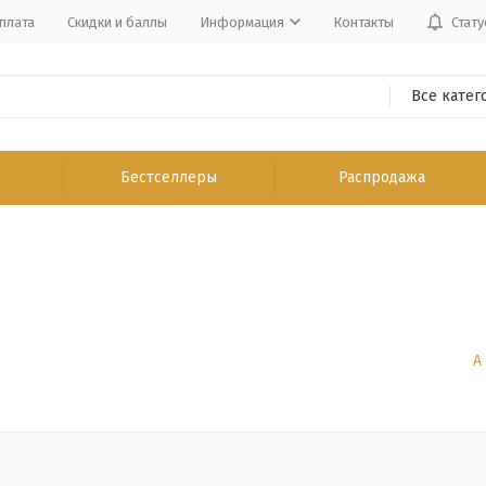
плата
Скидки и баллы
Информация
Контакты
Стату
Все катег
Бестселлеры
Распродажа
А