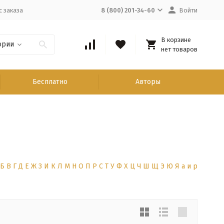
с заказа
8 (800) 201-34-60
Войти
В корзине
ории
нет товаров
Бесплатно
Авторы
Б
В
Г
Д
Е
Ж
З
И
К
Л
М
Н
О
П
Р
С
Т
У
Ф
Х
Ц
Ч
Ш
Щ
Э
Ю
Я
а
и
р