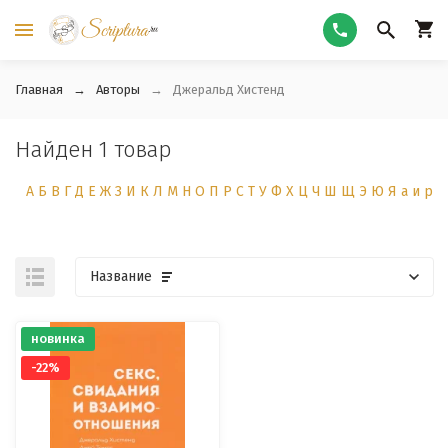
Главная
Авторы
Джеральд Хистенд
Найден 1 товар
А
Б
В
Г
Д
Е
Ж
З
И
К
Л
М
Н
О
П
Р
С
Т
У
Ф
Х
Ц
Ч
Ш
Щ
Э
Ю
Я
а
и
р
Название
новинка
-22%