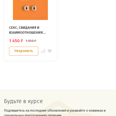
СЕКС, СВИДАНИЯ И
ВЗАИМООТНОШЕНИЯ.
Джеральд Хистенд и
1 450
1 850
₽
₽
Джей Томас
Уведомить
Будьте в курсе
Подпишитесь на последние обновления и узнавайте о новинках и
специальных предложениях первыми