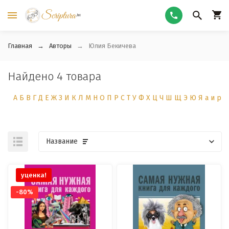
Главная
Авторы
Юлия Бекичева
Найдено 4 товара
А
Б
В
Г
Д
Е
Ж
З
И
К
Л
М
Н
О
П
Р
С
Т
У
Ф
Х
Ц
Ч
Ш
Щ
Э
Ю
Я
а
и
р
Название
уценка!
-80%