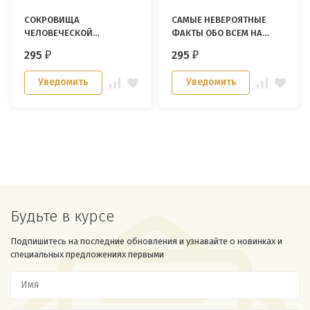
СОКРОВИЩА
САМЫЕ НЕВЕРОЯТНЫЕ
ЧЕЛОВЕЧЕСКОЙ
ФАКТЫ ОБО ВСЕМ НА
ГЛУПОСТИ. Юлия
СВЕТЕ. Юлия Бекичева
295
295
₽
₽
Бекичева
Уведомить
Уведомить
Будьте в курсе
Подпишитесь на последние обновления и узнавайте о новинках и
специальных предложениях первыми