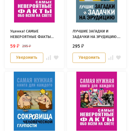
Уценка! САМЫЕ
ЛУЧШИЕ ЗАГАДКИ И
НЕВЕРОЯТНЫЕ ФАКТЫ
ЗАДАЧКИ НА ЭРУДИЦИЮ.
ОБО ВСЕМ НА СВЕТЕ. Юлия
Юлия Бекичева
59
295
295
₽
₽
₽
Бекичева
Уведомить
Уведомить