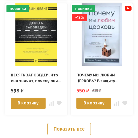
новинка
новинка
-13%
ДЕСЯТЬ ЗАПОВЕДЕЙ. Что
ПОЧЕМУ МЫ ЛЮБИМ
они значат, почему они
ЦЕРКОВЬ? В защиту
важны и почему мы
церкви как организации.
598
550
635
₽
₽
₽
должны повиноваться
Кевин Деянг и Тед Клак
им. Кевин Деянг
В корзину
В корзину
Показать все