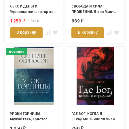
СЕКС И ДЕНЬГИ.
СВОБОДА И СИЛА
Удовольствия, которые
ПРОЩЕНИЯ. Джон Мак-
тебя опустошают, и
Артур /новое издание/
1 250
689
1 920
₽
₽
₽
всеутоляющая
благодать. Пол Трипп /
В корзину
В корзину
новое издание/
новинка
УРОКИ ГОРНИЦЫ.
ГДЕ БОГ, КОГДА Я
Мужайтесь, Христос
СТРАДАЮ. Филипп Янси
победил мир. Синклер
1 050
780
₽
₽