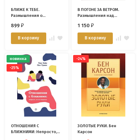
БЛИЖЕ К ТЕБЕ.
В ПОГОНЕ ЗА ВЕТРОМ.
Размышления о
Размышления над
познании Бога. Тимур
книгой Екклесиаста.
899
1 150
₽
₽
Расулов
Тимур Расулов
В корзину
В корзину
новинка
-24%
-25%
ОТНОШЕНИЯ С
ЗОЛОТЫЕ РУКИ. Бен
БЛИЖНИМИ: Непросто,
Карсон
но не напрасно. Пол