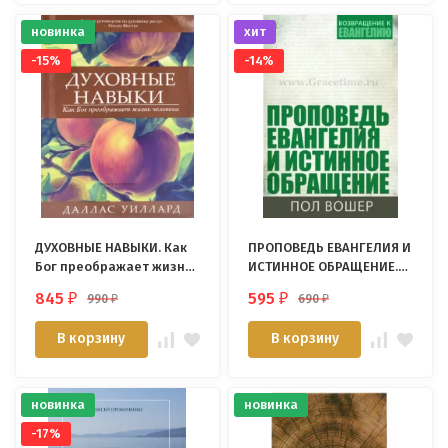
новинка
хит
-15%
-14%
ДУХОВНЫЕ НАВЫКИ. Как
ПРОПОВЕДЬ ЕВАНГЕЛИЯ И
Бог преображает жизнь
ИСТИННОЕ ОБРАЩЕНИЕ.
человека. Даллас
Пол Вошер
845
595
990
690
₽
₽
₽
₽
Уиллард
В корзину
В корзину
новинка
новинка
-17%