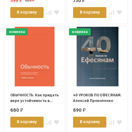
599
730
680
₽
₽
₽
Артур
В корзину
В корзину
новинка
новинка
ОБЫЧНОСТЬ. Как придать
40 УРОКОВ ПО ЕФЕСЯНАМ.
вере устойчивость в
Алексей Прокопенко
эпоху радикальных
680
890
₽
₽
перемен. Майкл Хортон
В корзину
В корзину