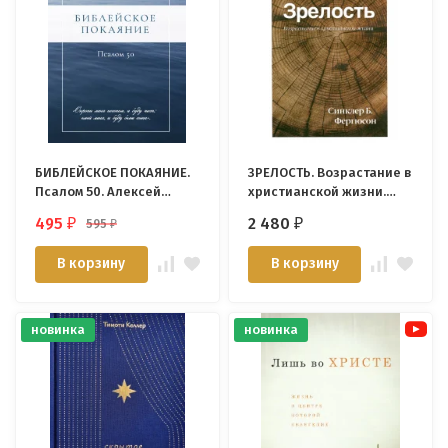
БИБЛЕЙСКОЕ ПОКАЯНИЕ.
ЗРЕЛОСТЬ. Возрастание в
Псалом 50. Алексей
христианской жизни.
Прокопенко
Синклер Фергюсон
495
2 480
595
₽
₽
₽
В корзину
В корзину
новинка
новинка