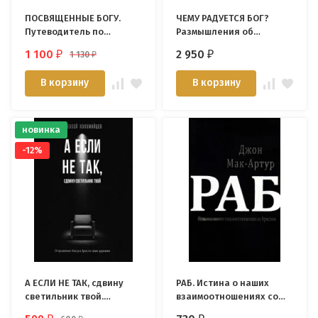
ПОСВЯЩЕННЫЕ БОГУ.
ЧЕМУ РАДУЕТСЯ БОГ?
Путеводитель по
Размышления об
библейскому учению о
удовольствии быть
1 100
2 950
1 130
₽
₽
₽
святости. Синклер
Богом. Джон Пайпер
Фергюсон
В корзину
В корзину
новинка
-12%
А ЕСЛИ НЕ ТАК, сдвину
РАБ. Истина о наших
светильник твой.
взаимоотношениях со
Алексей Коломийцев
Христом. Джон Мак-