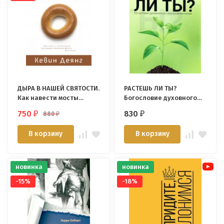
ДЫРА В НАШЕЙ СВЯТОСТИ.
РАСТЕШЬ ЛИ ТЫ?
Как навести мосты
Богословие духовного
между любовью к
роста и душепопечения.
750
830
880
₽
₽
₽
Евангелию и
Алексей Прокопенко
стремлением к
В корзину
В корзину
благочестию. Кевин
Деянг
новинка
новинка
-15%
-18%