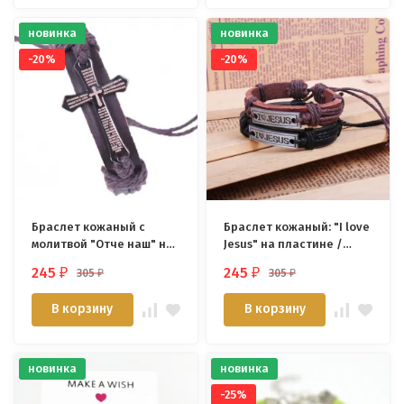
новинка
новинка
-20%
-20%
Браслет кожаный с
Браслет кожаный: "I love
молитвой "Отче наш" на
Jesus" на пластине /
испанском /разные
разные цвета/
245
245
305
305
₽
₽
₽
₽
цвета/
В корзину
В корзину
новинка
новинка
-25%