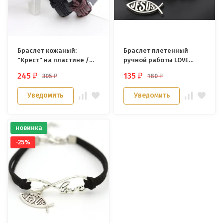
Браслет кожаный:
Браслет плетенный
"Крест" на пластине /
ручной работы LOVE
разные цвета/
WITH JESUS" /белый/
245
135
305
180
₽
₽
₽
₽
Уведомить
Уведомить
новинка
-25%