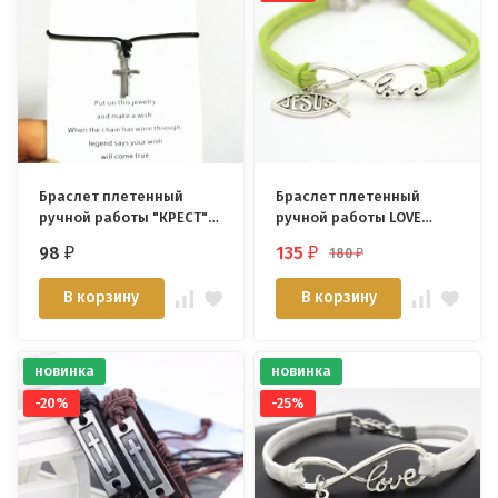
Браслет плетенный
Браслет плетенный
ручной работы "КРЕСТ" /
ручной работы LOVE
разные цвета/
WITH JESUS" /салатовый/
98
135
180
₽
₽
₽
В корзину
В корзину
новинка
новинка
-20%
-25%