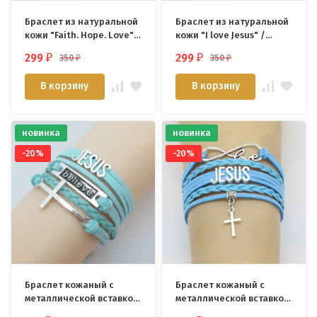
Браслет из натуральной
Браслет из натуральной
кожи "Faith. Hope. Love" /
кожи "I love Jesus" /
разные цвета/
разные цвета/
299
299
350
350
₽
₽
₽
₽
В корзину
В корзину
новинка
новинка
-20%
-20%
Браслет кожаный с
Браслет кожаный с
металлической вставкой:
металлической вставкой:
Jesus, Believe, Крест /
Love Jesus, Крестик /