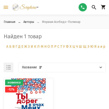
Главная
Авторы
Мериам Асебедо-Полинар
Найден 1 товар
А
Б
В
Г
Д
Е
Ж
З
И
К
Л
М
Н
О
П
Р
С
Т
У
Ф
Х
Ц
Ч
Ш
Щ
Э
Ю
Я
а
и
р
Название
новинка
-12%