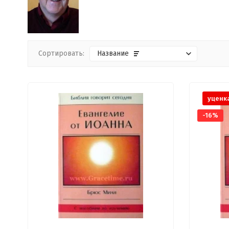
Сортировать:
Название
уценк
-16%