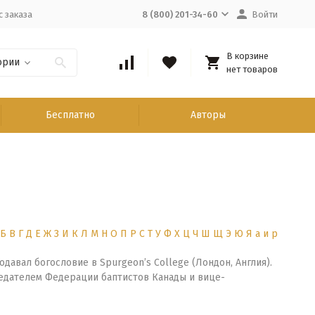
с заказа
8 (800) 201-34-60
Войти
В корзине
ории
нет товаров
Бесплатно
Авторы
Б
В
Г
Д
Е
Ж
З
И
К
Л
М
Н
О
П
Р
С
Т
У
Ф
Х
Ц
Ч
Ш
Щ
Э
Ю
Я
а
и
р
авал богословие в Spurgeon’s College (Лондон, Англия).
едседателем Федерации баптистов Канады и вице-