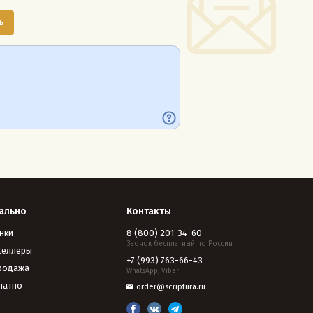
ально
Контакты
нки
8 (800) 201-34-60
Звонок бесплатный по России
селлеры
+7 (993) 763-66-43
родажа
WhatsApp, Viber
латно
order@scriptura.ru