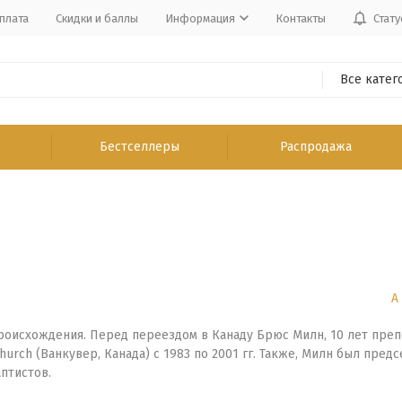
плата
Скидки и баллы
Информация
Контакты
Стату
Все катег
Бестселлеры
Распродажа
А
оисхождения. Перед переездом в Канаду Брюс Милн, 10 лет препод
 Church (Ванкувер, Канада) с 1983 по 2001 гг. Также, Милн был пр
птистов.