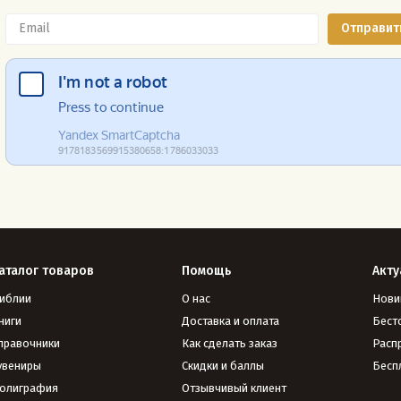
аталог товаров
Помощь
Акту
иблии
О нас
Нови
ниги
Доставка и оплата
Бест
правочники
Как сделать заказ
Расп
увениры
Скидки и баллы
Бесп
олиграфия
Отзывчивый клиент