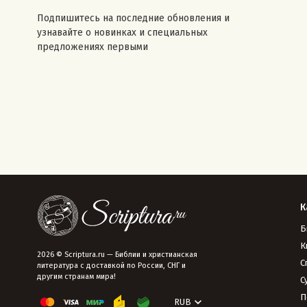
Подпишитесь на последние обновления и
узнавайте о новинках и специальных
предложениях первыми
К
Б
К
2026 © Scriptura.ru — Библии и христианская
С
литература с доставкой по России, СНГ и
другим странам мира!
С
П
RUB