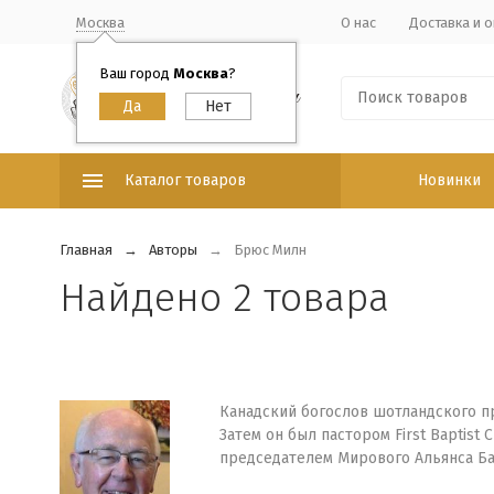
Москва
О нас
Доставка и о
Ваш город
Москва
?
Каталог товаров
Новинки
Главная
Авторы
Брюс Милн
Найдено 2 товара
Канадский богослов шотландского пр
Затем он был пастором First Baptist
председателем Мирового Альянса Ба