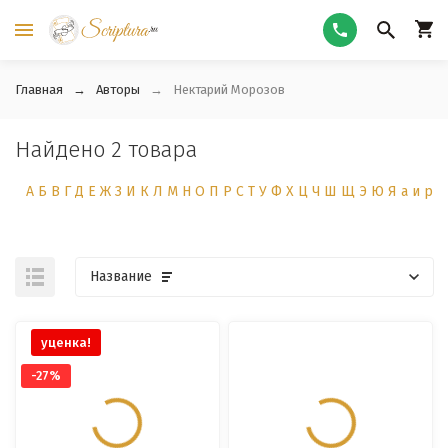
Главная
Авторы
Нектарий Морозов
Найдено 2 товара
А
Б
В
Г
Д
Е
Ж
З
И
К
Л
М
Н
О
П
Р
С
Т
У
Ф
Х
Ц
Ч
Ш
Щ
Э
Ю
Я
а
и
р
Название
уценка!
-27%