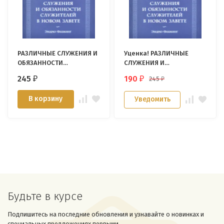
РАЗЛИЧНЫЕ СЛУЖЕНИЯ И
Уценка! РАЗЛИЧНЫЕ
ОБЯЗАННОСТИ
СЛУЖЕНИЯ И
СЛУЖИТЕЛЕЙ В НОВОМ
ОБЯЗАННОСТИ
245
190
245
₽
₽
₽
ЗАВЕТЕ. Эндрю Флеминг
СЛУЖИТЕЛЕЙ В НОВОМ
ЗАВЕТЕ. Эндрю Флеминг
В корзину
Уведомить
Будьте в курсе
Подпишитесь на последние обновления и узнавайте о новинках и
специальных предложениях первыми