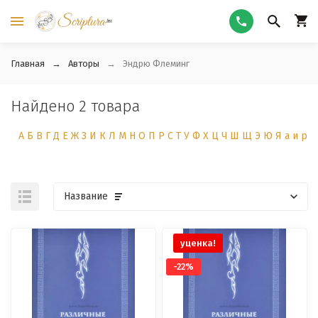
Главная
Авторы
Эндрю Флеминг
Найдено 2 товара
А
Б
В
Г
Д
Е
Ж
З
И
К
Л
М
Н
О
П
Р
С
Т
У
Ф
Х
Ц
Ч
Ш
Щ
Э
Ю
Я
а
и
р
Название
уценка!
-22%