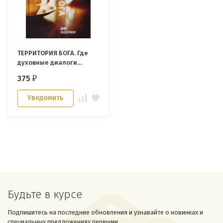
ТЕРРИТОРИЯ БОГА. Где
духовные диалоги
происходят
375
₽
естественно. Даг Поллок
Уведомить
Будьте в курсе
Подпишитесь на последние обновления и узнавайте о новинках и
специальных предложениях первыми