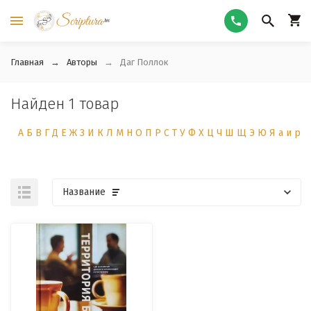
Главная
Авторы
Даг Поллок
Найден 1 товар
А
Б
В
Г
Д
Е
Ж
З
И
К
Л
М
Н
О
П
Р
С
Т
У
Ф
Х
Ц
Ч
Ш
Щ
Э
Ю
Я
а
и
р
Название