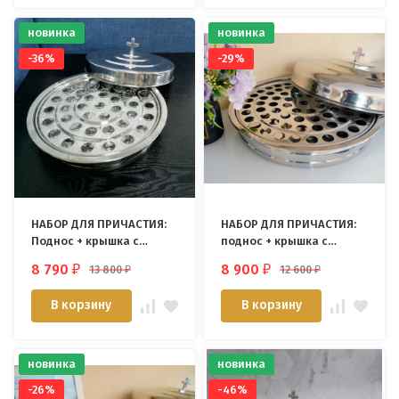
новинка
новинка
-36%
-29%
НАБОР ДЛЯ ПРИЧАСТИЯ:
НАБОР ДЛЯ ПРИЧАСТИЯ:
Поднос + крышка с
поднос + крышка с
крестом /40
крестом /72 стаканчика/
8 790
8 900
13 800
12 600
₽
₽
₽
₽
стаканчиков/
В корзину
В корзину
новинка
новинка
-26%
-46%