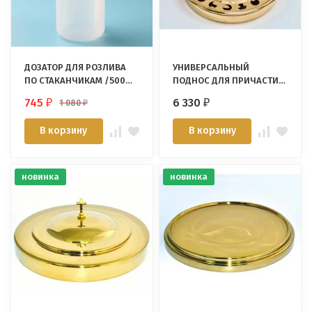
ДОЗАТОР ДЛЯ РОЗЛИВА
УНИВЕРСАЛЬНЫЙ
ПО СТАКАНЧИКАМ /500
ПОДНОС ДЛЯ ПРИЧАСТИЯ
мл/
С ДИСКОМ ДЛЯ ХЛЕБА.
745
6 330
1 080
₽
₽
₽
Золотой цвет /Immanuel
Enterprise/
В корзину
В корзину
новинка
новинка