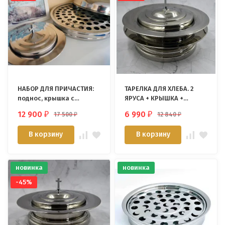
НАБОР ДЛЯ ПРИЧАСТИЯ:
ТАРЕЛКА ДЛЯ ХЛЕБА. 2
поднос, крышка с
ЯРУСА + КРЫШКА +
крестом, тарелка для
ПОДДОН /Immanuel
12 900
6 990
17 500
12 840
₽
₽
₽
₽
хлеба /72 стаканчика/
Enterprise/
В корзину
В корзину
новинка
новинка
-45%