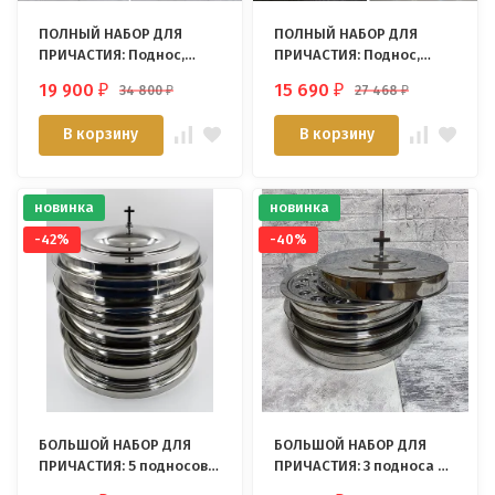
ПОЛНЫЙ НАБОР ДЛЯ
ПОЛНЫЙ НАБОР ДЛЯ
ПРИЧАСТИЯ: Поднос,
ПРИЧАСТИЯ: Поднос,
поддон, крышка с
крышка с крестом, чаша
19 900
15 690
34 800
27 468
₽
₽
₽
₽
крестом, чаша для
для хлеба, кувшин
хлеба, поддон, кувшин
В корзину
В корзину
/Immanuel Enterprise/
новинка
новинка
-42%
-40%
БОЛЬШОЙ НАБОР ДЛЯ
БОЛЬШОЙ НАБОР ДЛЯ
ПРИЧАСТИЯ: 5 подносов
ПРИЧАСТИЯ: 3 подноса +
на 200 персон + крышка с
крышка с крестом /120