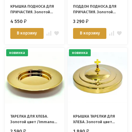
КРЫШКА ПОДНОСА ДЛЯ
ПОДДОН ПОДНОСА ДЛЯ
ПРИЧАСТИЯ. Золотой
ПРИЧАСТИЯ. Золотой
цвет /Immanuel
цвет /Immanuel
4 550
3 290
₽
₽
Enterprise/
Enterprise/
В корзину
В корзину
новинка
новинка
ТАРЕЛКА ДЛЯ ХЛЕБА.
КРЫШКА ТАРЕЛКИ ДЛЯ
Золотой цвет /Immanuel
ХЛЕБА. Золотой цвет
Enterprise/
/Immanuel Enterprise/
2 590
1 890
₽
₽