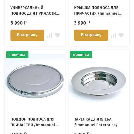
УНИВЕРСАЛЬНЫЙ
КРЫШКА ПОДНОСА ДЛЯ
ПОДНОС ДЛЯ ПРИЧАСТИЯ
ПРИЧАСТИЯ /Immanuel
С ДИСКОМ ДЛЯ ХЛЕБА
Enterprise/
5 990
3 990
₽
₽
/Immanuel Enterprise/
В корзину
В корзину
новинка
новинка
ПОДДОН ПОДНОСА ДЛЯ
ТАРЕЛКА ДЛЯ ХЛЕБА
ПРИЧАСТИЯ /Immanuel
/Immanuel Enterprise/
Enterprise/