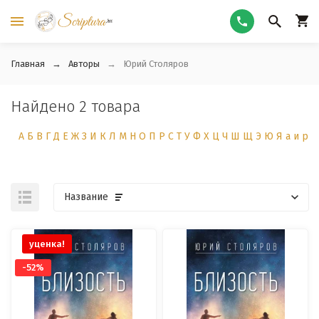
Главная
Авторы
Юрий Столяров
Найдено 2 товара
А
Б
В
Г
Д
Е
Ж
З
И
К
Л
М
Н
О
П
Р
С
Т
У
Ф
Х
Ц
Ч
Ш
Щ
Э
Ю
Я
а
и
р
Название
уценка!
-52%