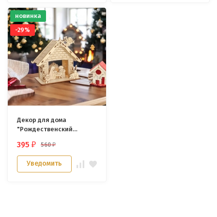
новинка
-29%
Декор для дома
"Рождественский
вертеп" /береза/
395
560
₽
₽
Уведомить