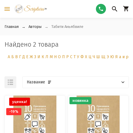
Главная
Авторы
Табити Аньябвиле
Найдено 2 товара
А
Б
В
Г
Д
Е
Ж
З
И
К
Л
М
Н
О
П
Р
С
Т
У
Ф
Х
Ц
Ч
Ш
Щ
Э
Ю
Я
а
и
р
Название
новинка
уценка!
-19%