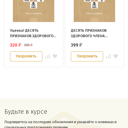
Уценка! ДЕСЯТЬ
ДЕСЯТЬ ПРИЗНАКОВ
ПРИЗНАКОВ ЗДОРОВОГО
ЗДОРОВОГО ЧЛЕНА
ЧЛЕНА ЦЕРКВИ. Табити
ЦЕРКВИ. Табити
320
399
395
₽
₽
₽
Аньябвиле
Аньябвиле
Уведомить
Уведомить
Будьте в курсе
Подпишитесь на последние обновления и узнавайте о новинках и
специальных предложениях первыми