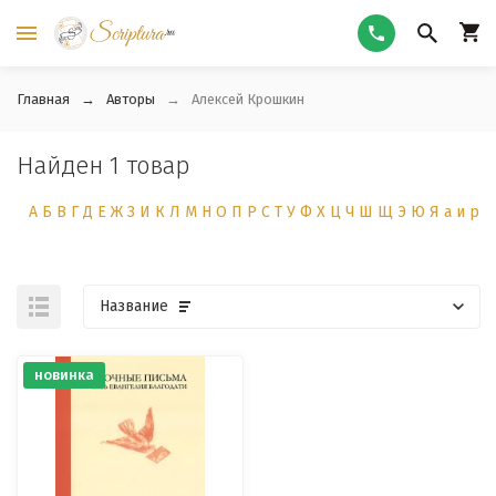
Главная
Авторы
Алексей Крошкин
Найден 1 товар
А
Б
В
Г
Д
Е
Ж
З
И
К
Л
М
Н
О
П
Р
С
Т
У
Ф
Х
Ц
Ч
Ш
Щ
Э
Ю
Я
а
и
р
Название
новинка