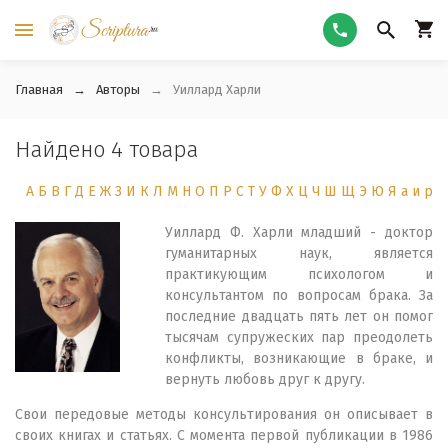
Главная
Авторы
Уиллард Харли
Найдено 4 товара
А
Б
В
Г
Д
Е
Ж
З
И
К
Л
М
Н
О
П
Р
С
Т
У
Ф
Х
Ц
Ч
Ш
Щ
Э
Ю
Я
а
и
р
Уиллард Ф. Харли младший - доктор
гуманитарных наук, является
практикующим психологом и
консультантом по вопросам брака. За
последние двадцать пять лет он помог
тысячам супружеских пар преодолеть
конфликты, возникающие в браке, и
вернуть любовь друг к другу.
Свои передовые методы консультирования он описывает в
своих книгах и статьях. С момента первой публикации в 1986