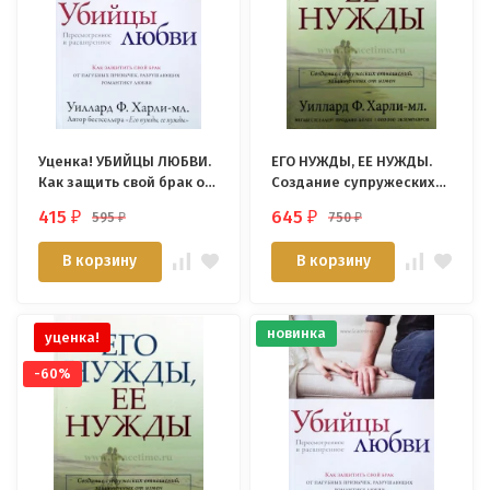
Уценка! УБИЙЦЫ ЛЮБВИ.
ЕГО НУЖДЫ, ЕЕ НУЖДЫ.
Как защить свой брак от
Создание супружеских
пагубных привычек,
отношений,
415
645
595
750
₽
₽
₽
₽
разрущающих
защищенных от измен.
романтику любви.
Уиллард Ф. Харли
В корзину
В корзину
Уиллард Ф. Харли-мл.
новинка
уценка!
-60%