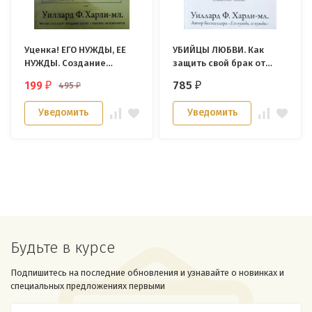
Уценка! ЕГО НУЖДЫ, ЕЕ
УБИЙЦЫ ЛЮБВИ. Как
НУЖДЫ. Создание
защить свой брак от
супружеских отношений,
пагубных привычек,
199
785
495
₽
₽
₽
защищенных от измен.
разрущающих
Уиллард Ф. Харли
романтику любви.
Уведомить
Уведомить
Уиллард Ф. Харли-мл.
Будьте в курсе
Подпишитесь на последние обновления и узнавайте о новинках и
специальных предложениях первыми