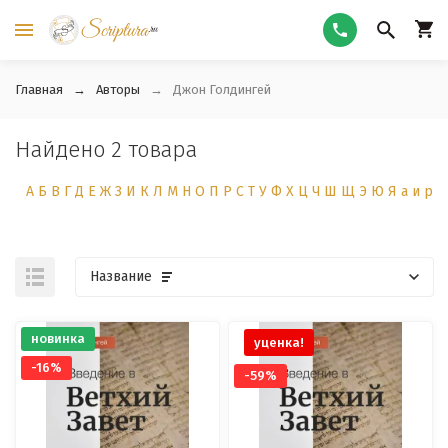
Главная
Авторы
Джон Голдингей
Найдено 2 товара
А
Б
В
Г
Д
Е
Ж
З
И
К
Л
М
Н
О
П
Р
С
Т
У
Ф
Х
Ц
Ч
Ш
Щ
Э
Ю
Я
а
и
р
Название
новинка
уценка!
-16%
-59%