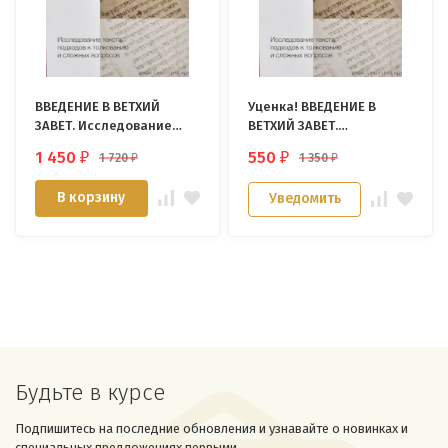
ВВЕДЕНИЕ В ВЕТХИЙ
Уценка! ВВЕДЕНИЕ В
ЗАВЕТ. Исследование
ВЕТХИЙ ЗАВЕТ.
текста, подходов к
Исследование текста,
1 450
550
1 720
1 350
₽
₽
₽
₽
толкованию и сложных
подходов к толкованию
вопросов. Джон
и сложных вопросов.
В корзину
Уведомить
Голдингей
Джон Голдингей
Будьте в курсе
Подпишитесь на последние обновления и узнавайте о новинках и
специальных предложениях первыми