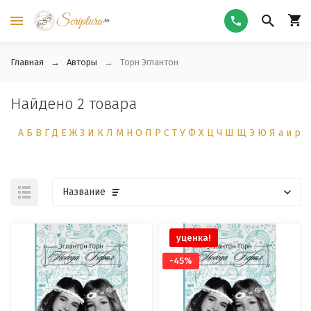
Главная
Авторы
Торн Эглантон
Найдено 2 товара
А
Б
В
Г
Д
Е
Ж
З
И
К
Л
М
Н
О
П
Р
С
Т
У
Ф
Х
Ц
Ч
Ш
Щ
Э
Ю
Я
а
и
р
Название
уценка!
-45%