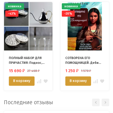
новинка
новинка
-43%
-20%
ПОЛНЫЙ НАБОР ДЛЯ
СОТВОРЕНА ЕГО
ПРИЧАСТИЯ: Поднос,
ПОМОЩНИЦЕЙ. Деби
крышка с крестом,
Перл
15 690
1 250
27 468
1 570
₽
₽
₽
₽
чаша для хлеба,
кувшин
В корзину
В корзину
Последние отзывы