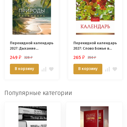
Перекидной календарь
Перекидной календарь
2027: Дыхание
2027: Слово Божье в
природы. 6 листов /
каждый дом. 6 листов /
249
265
328
350
₽
₽
₽
₽
Акварель/
Акварель/
В корзину
В корзину
Популярные категории