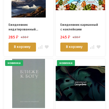
Ежедневник
Ежедневник карманный
недатированный
с наклейками
«ГОРНЫЙ ПЕРЕВАЛ»
285
245
450
450
₽
₽
₽
₽
В корзину
В корзину
новинка
новинка