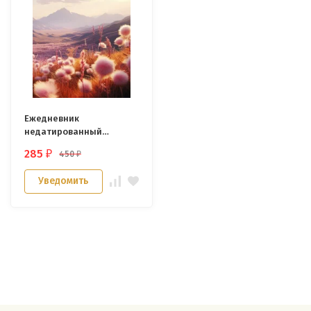
Ежедневник
недатированный
«ПРИРОДА ВЕСНЫ»
285
450
₽
₽
Уведомить