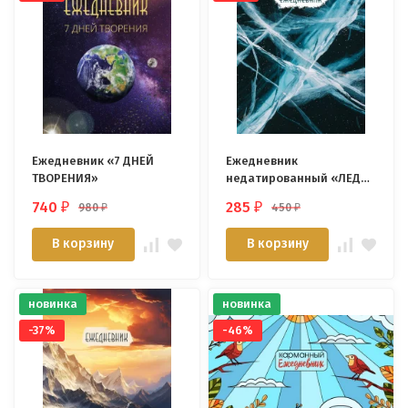
Ежедневник «7 ДНЕЙ
Ежедневник
ТВОРЕНИЯ»
недатированный «ЛЕД
БАЙКАЛА»
740
285
980
450
₽
₽
₽
₽
В корзину
В корзину
новинка
новинка
-37%
-46%