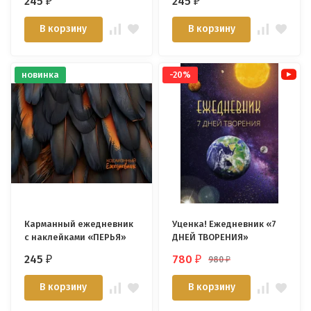
245
245
₽
₽
В корзину
В корзину
новинка
-20%
Карманный ежедневник
Уценка! Ежедневник «7
с наклейками «ПЕРЬЯ»
ДНЕЙ ТВОРЕНИЯ»
245
780
980
₽
₽
₽
В корзину
В корзину