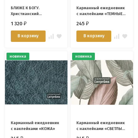
БЛИЖЕ К БОГУ.
Карманный ежедневник
Христианский
с наклейками «ТЕМНЫЕ
ежедневник. Ольга
ЛИСТЬЯ»
1 320
245
₽
₽
Слюсарь /серый/
В корзину
В корзину
новинка
новинка
Карманный ежедневник
Карманный ежедневник
с наклейками «КОЖА»
с наклейками «СВЕТЛЫЕ
ЛИСТЬЯ»