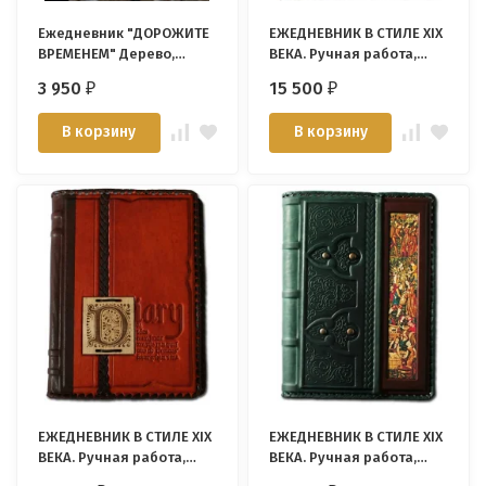
Ежедневник "ДОРОЖИТЕ
ЕЖЕДНЕВНИК В СТИЛЕ XIX
ВРЕМЕНЕМ" Дерево,
ВЕКА. Ручная работа,
прошитая обложка,
съемная обложка из
3 950
15 500
₽
₽
застежка, карманы,
натуральной кожи.
магнитная кнопка
Модель №5 /175х235/
В корзину
В корзину
/22х16,5 см/
ЕЖЕДНЕВНИК В СТИЛЕ XIX
ЕЖЕДНЕВНИК В СТИЛЕ XIX
ВЕКА. Ручная работа,
ВЕКА. Ручная работа,
съемная обложка из
съемная обложка из