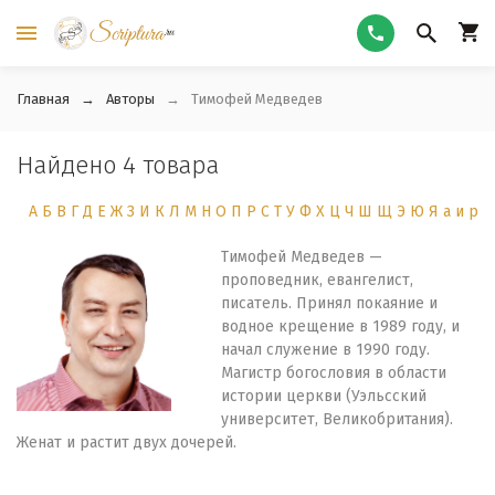
Главная
Авторы
Тимофей Медведев
Найдено 4 товара
А
Б
В
Г
Д
Е
Ж
З
И
К
Л
М
Н
О
П
Р
С
Т
У
Ф
Х
Ц
Ч
Ш
Щ
Э
Ю
Я
а
и
р
Тимофей Медведев —
проповедник, евангелист,
писатель. Принял покаяние и
водное крещение в 1989 году, и
начал служение в 1990 году.
Магистр богословия в области
истории церкви (Уэльсский
университет, Великобритания).
Женат и растит двух дочерей.