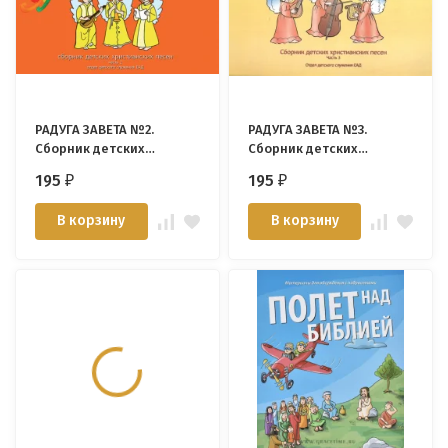
РАДУГА ЗАВЕТА №2.
РАДУГА ЗАВЕТА №3.
Сборник детских
Сборник детских
христианских песен.
христианских песен.
195
195
₽
₽
Наталия Лозовская + CD
Наталия Лозовская + CD
В корзину
В корзину