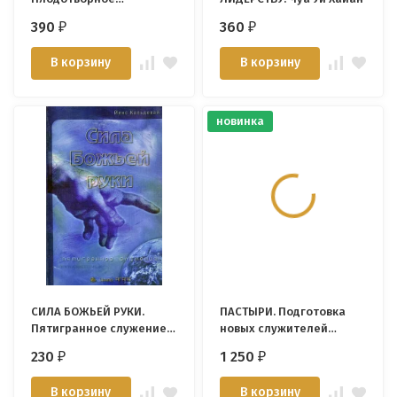
руководство по примеру
390
360
₽
₽
Иисуса. Алан Фалдинг
В корзину
В корзину
новинка
СИЛА БОЖЬЕЙ РУКИ.
ПАСТЫРИ. Подготовка
Пятигранное служение.
новых служителей
Йенс Кальдевай
внутри церкви. Евгений
230
1 250
₽
₽
Бахмутский
В корзину
В корзину