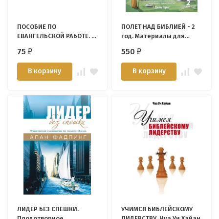
ПОСОБИЕ ПО
ПОЛЕТ НАД БИБЛИЕЙ - 2
ЕВАНГЕЛЬСКОЙ РАБОТЕ. У.
год. Материалы для
Скейлз
обсуждения с
75
550
₽
₽
подростками. Джон
Гериг
В корзину
В корзину
ЛИДЕР БЕЗ СПЕШКИ.
УЧИМСЯ БИБЛЕЙСКОМУ
Плодотворное
ЛИДЕРСТВУ. Чуа Уи Хайан