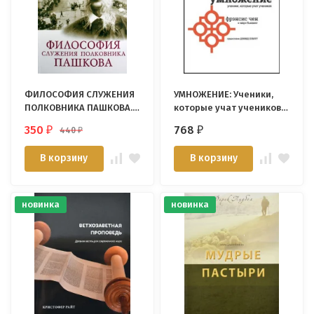
ФИЛОСОФИЯ СЛУЖЕНИЯ
УМНОЖЕНИЕ: Ученики,
ПОЛКОВНИКА ПАШКОВА.
которые учат учеников.
Шерил Коррадо
Френсис Чен и Марк
350
768
440
₽
₽
₽
Бьювинг. Предисловие
Дэвид Платт
В корзину
В корзину
новинка
новинка