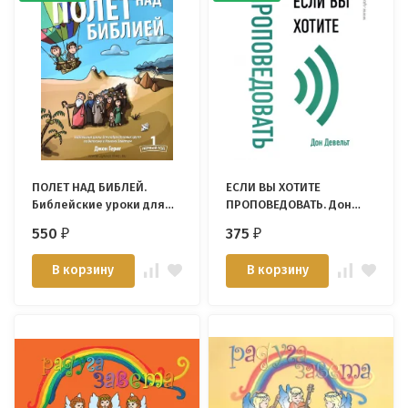
ПОЛЕТ НАД БИБЛЕЙ.
ЕСЛИ ВЫ ХОТИТЕ
Библейские уроки для
ПРОПОВЕДОВАТЬ. Дон
подростковых групп по
Девельт
550
375
₽
₽
Ветхому и Новому
заветам. Джон Гериг
В корзину
В корзину