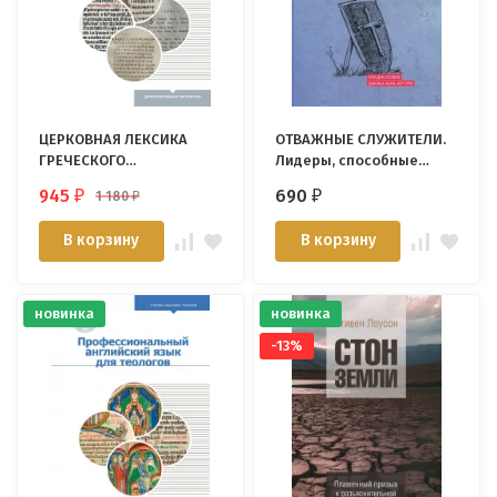
ЦЕРКОВНАЯ ЛЕКСИКА
ОТВАЖНЫЕ СЛУЖИТЕЛИ.
ГРЕЧЕСКОГО
Лидеры, способные
ПРОИСХОЖДЕНИЯ.
убеждать других
945
690
1 180
₽
₽
₽
Надежда Малинаускене
следовать за ними. Рэгг
Джерри
В корзину
В корзину
новинка
новинка
-13%