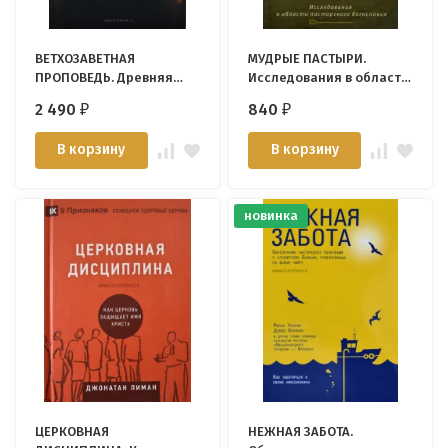
ВЕТХОЗАВЕТНАЯ
МУДРЫЕ ПАСТЫРИ.
ПРОПОВЕДЬ. Древняя
Исследования в области
весть для современного
пасторского богословия.
2 490
840
₽
₽
мира. Кристофер Райт
Дерек Тидбол
В корзину
В корзину
новинка
ЦЕРКОВНАЯ
НЕЖНАЯ ЗАБОТА.