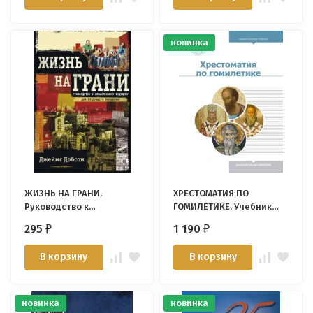
новинка
ЖИЗНЬ НА ГРАНИ.
ХРЕСТОМАТИЯ ПО
Руководство к
ГОМИЛЕТИКЕ. Учебник
осмысленному будущему
бакалавра теологии
295
1 190
₽
₽
для следующего
поколения. Джеймс
В корзину
В корзину
Добсон
новинка
новинка