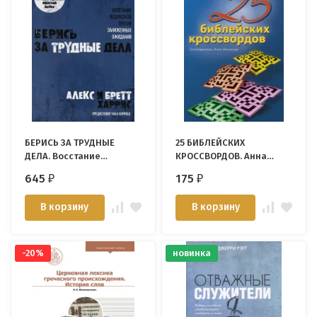
БЕРИСЬ ЗА ТРУДНЫЕ
25 БИБЛЕЙСКИХ
ДЕЛА. Восстание
КРОССВОРДОВ. Анна
подростков против
Качанова
645
175
₽
₽
заниженных ожиданий.
Алекс и Бретт Харрис
В корзину
В корзину
-20%
новинка