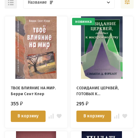
Название
новинка
ТВОЕ ВЛИЯНИЕ НА МИР.
СОЗИДАНИЕ ЦЕРКВЕЙ,
Берри Сент Клер
ГОТОВЫХ К
ВОСПРОИЗВОДСТВУ.
355
295
₽
₽
Сэмьюэл Д. Фэрклот
В корзину
В корзину