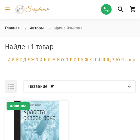
Главная
Авторы
Ирина Языкова
Найден 1 товар
А
Б
В
Г
Д
Е
Ж
З
И
К
Л
М
Н
О
П
Р
С
Т
У
Ф
Х
Ц
Ч
Ш
Щ
Э
Ю
Я
а
и
р
Название
новинка