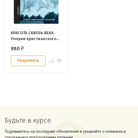
КРАСОТА СКВОЗЬ ВЕКА.
Очерки христианского
искусства. Ирина
980
₽
Языкова
Уведомить
Будьте в курсе
Подпишитесь на последние обновления и узнавайте о новинках и
специальных предложениях первыми