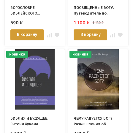
БОГОСЛОВИЕ
ПОСВЯЩЕННЫЕ БОГУ.
БИБЛЕЙСКОГО
Путеводитель по
ДУШЕПОПЕЧЕНИЯ.
библейскому учению о
590
1 100
1 130
₽
₽
₽
Доктринальное
святости. Синклер
основание служения
Фергюсон
В корзину
В корзину
душепопечения. Хит
Ламберт
новинка
новинка
БИБЛИЯ И БУДУЩЕЕ.
ЧЕМУ РАДУЕТСЯ БОГ?
Энтони Хукема
Размышления об
удовольствии быть