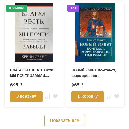
новинка
хит
БЛАГАЯ ВЕСТЬ, КОТОРУЮ
НОВЫЙ ЗАВЕТ. Контекст,
МЫ ПОЧТИ ЗАБЫЛИ.
формирование,
Кевин Деянг
содержание. Брюс М.
695
965
₽
₽
Мецгер
В корзину
В корзину
Показать все