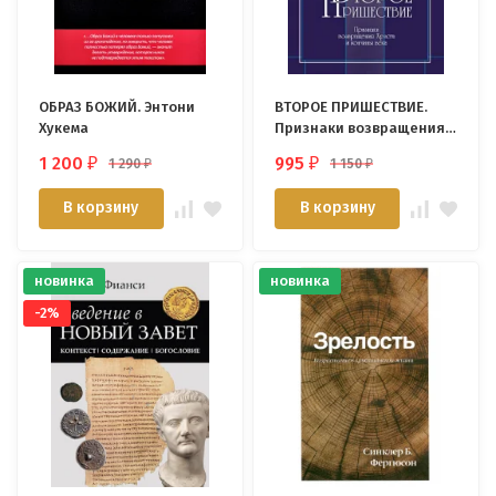
ОБРАЗ БОЖИЙ. Энтони
ВТОРОЕ ПРИШЕСТВИЕ.
Хукема
Признаки возвращения
Христа и кончины века.
1 200
995
1 290
1 150
₽
₽
₽
₽
Джон Мак-Артур
В корзину
В корзину
новинка
новинка
-2%