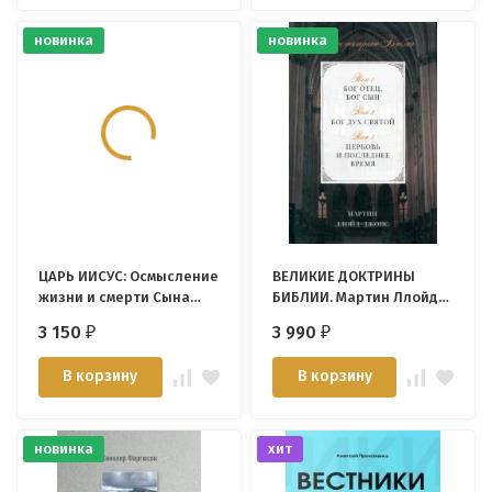
новинка
новинка
ЦАРЬ ИИСУС: Осмысление
ВЕЛИКИЕ ДОКТРИНЫ
жизни и смерти Сына
БИБЛИИ. Мартин Ллойд-
Божьего. Тим Келлер
Джонс
3 150
3 990
₽
₽
В корзину
В корзину
новинка
хит