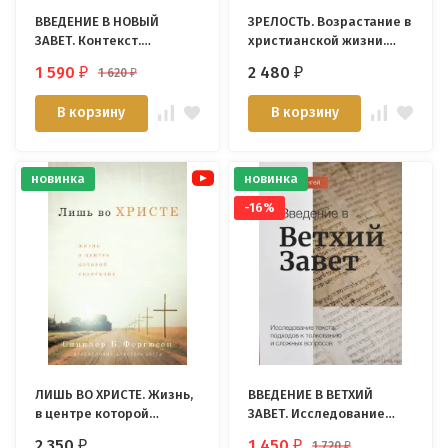
ВВЕДЕНИЕ В НОВЫЙ
ЗРЕЛОСТЬ. Возрастание в
ЗАВЕТ. Контекст.
христианской жизни.
Содержание.
Синклер Фергюсон
1 590
2 480
1 620
₽
₽
₽
Богословие. Дэвид
Фианси
В корзину
В корзину
новинка
новинка
-16%
ЛИШЬ ВО ХРИСТЕ. Жизнь,
ВВЕДЕНИЕ В ВЕТХИЙ
в центре которой
ЗАВЕТ. Исследование
Евангелие. Синклер
текста, подходов к
2 350
1 450
1 720
₽
₽
₽