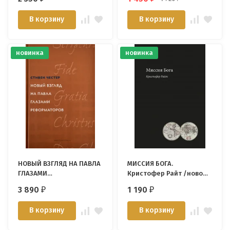
Фергюсон
толкованию и сложных
вопросов. Джон
В корзину
В корзину
Голдингей
новинка
новинка
НОВЫЙ ВЗГЛЯД НА ПАВЛА
МИССИЯ БОГА.
ГЛАЗАМИ
Кристофер Райт /новое
РЕФОРМАТОРОВ. Стивен
издание/
3 890
1 190
₽
₽
Честер
В корзину
В корзину