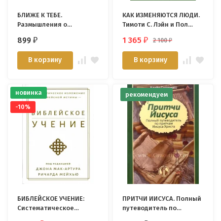
БЛИЖЕ К ТЕБЕ.
КАК ИЗМЕНЯЮТСЯ ЛЮДИ.
Размышления о
Тимоти С. Лэйн и Пол
познании Бога. Тимур
Дэвид Трипп
899
1 365
2 100
₽
₽
₽
Расулов
В корзину
В корзину
новинка
рекомендуем
-10%
БИБЛЕЙСКОЕ УЧЕНИЕ:
ПРИТЧИ ИИСУСА. Полный
Систематическое
путеводитель по
изложение библейской
притчам Иисуса Христа.