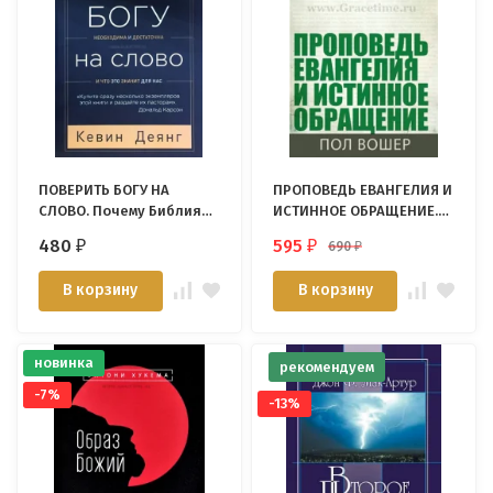
ПОВЕРИТЬ БОГУ НА
ПРОПОВЕДЬ ЕВАНГЕЛИЯ И
СЛОВО. Почему Библия
ИСТИННОЕ ОБРАЩЕНИЕ.
познаваема, необходима
Пол Вошер
480
595
690
₽
₽
₽
и достаточна, и что это
значит для нас. Кевин
В корзину
В корзину
Деянг
новинка
рекомендуем
-7%
-13%