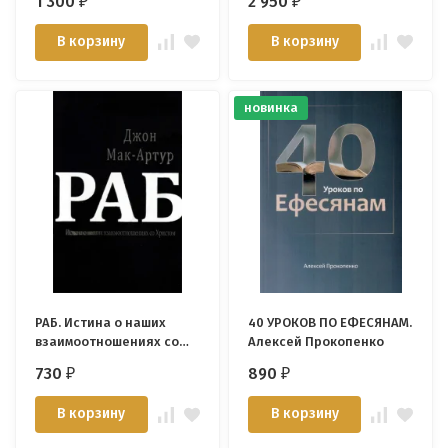
1 300
2 950
₽
₽
Богом. Джон Пайпер
В корзину
В корзину
новинка
РАБ. Истина о наших
40 УРОКОВ ПО ЕФЕСЯНАМ.
взаимоотношениях со
Алексей Прокопенко
Христом. Джон Мак-
730
890
₽
₽
Артур
В корзину
В корзину