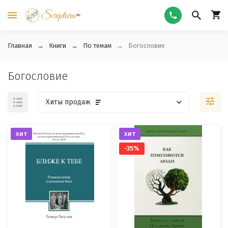
Главная
Книги
По темам
Богословие
Богословие
Хиты продаж
хит
хит
-35%