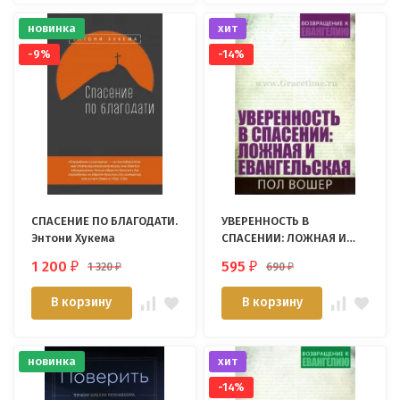
новинка
хит
-9%
-14%
СПАСЕНИЕ ПО БЛАГОДАТИ.
УВЕРЕННОСТЬ В
Энтони Хукема
СПАСЕНИИ: ЛОЖНАЯ И
ЕВАНГЕЛЬСКАЯ. Пол
1 200
595
1 320
690
₽
₽
₽
₽
Вошер
В корзину
В корзину
новинка
хит
-14%