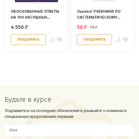
ОБОСНОВАННЫЕ ОТВЕТЫ
Уценка! УЧЕБНИКИ ПО
НА 100 НАСУЩНЫХ
СИСТЕМАТИЧЕСКОМУ
ВОПРОСОВ О БИБЛИИ И
БОГОСЛОВИЮ И ВОЗРАСТ
4 550
50
75
₽
₽
₽
НАУКЕ. Т. Мортенсон, Р.
ЗЕМЛИ. Терри Мортенсон
Паттерсон, Б. Ходж, Д.
Уведомить
Уведомить
Пардом и другие
Будьте в курсе
Подпишитесь на последние обновления и узнавайте о новинках и
специальных предложениях первыми