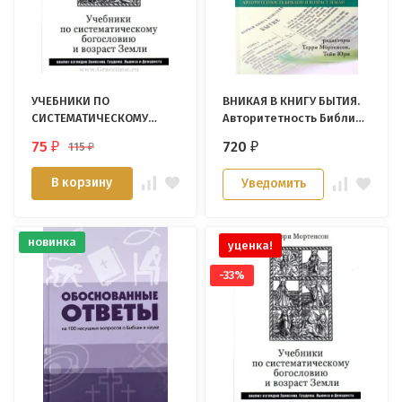
УЧЕБНИКИ ПО
ВНИКАЯ В КНИГУ БЫТИЯ.
СИСТЕМАТИЧЕСКОМУ
Авторитетность Библии
БОГОСЛОВИЮ И ВОЗРАСТ
и возраст Земли. Тэрри
75
720
115
₽
₽
₽
ЗЕМЛИ. Терри Мортенсон
Мортенсон
В корзину
Уведомить
новинка
уценка!
-33%