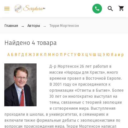
Главная
Авторы
Терри Мортенсон
Найдено 4 товара
А
Б
В
Г
Д
Е
Ж
З
И
К
Л
М
Н
О
П
Р
С
Т
У
Ф
Х
Ц
Ч
Ш
Щ
Э
Ю
Я
а
и
р
Д-р Мортенсон 26 лет работал в
миссии «Народы для Христа», много
времени провел в Восточной Европе.
В 2001 году он присоединился к
организации «Ответы в Бытие». Более
30 лет он многократно выступал на
темы, связанные с теорией эволюции
и сотворением мира. Выступления
проходили в школах, в университетах, в семинариях и
включали также формальные дебаты с эволюционистами по
вопросам происхождения мира. Терри Мортенсон написал