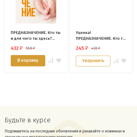
ПРЕДНАЗНАЧЕНИЕ. Кто ты
Уценка!
и для чего ты здесь?
ПРЕДНАЗНАЧЕНИЕ. Кто ты
Карл Хаффнер
и для чего ты здесь?
432
245
550
432
₽
₽
₽
₽
Карл Хаффнер
В корзину
Уведомить
Будьте в курсе
Подпишитесь на последние обновления и узнавайте о новинках и
специальных предложениях первыми