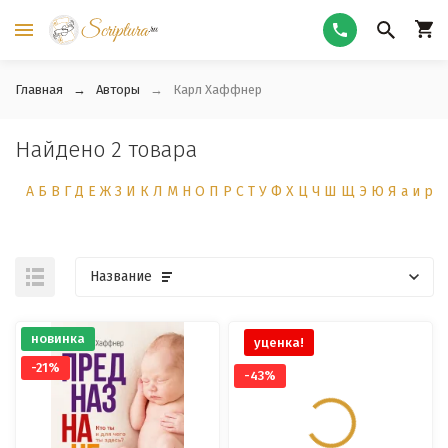
Главная
Авторы
Карл Хаффнер
Найдено 2 товара
А
Б
В
Г
Д
Е
Ж
З
И
К
Л
М
Н
О
П
Р
С
Т
У
Ф
Х
Ц
Ч
Ш
Щ
Э
Ю
Я
а
и
р
Название
новинка
уценка!
-21%
-43%