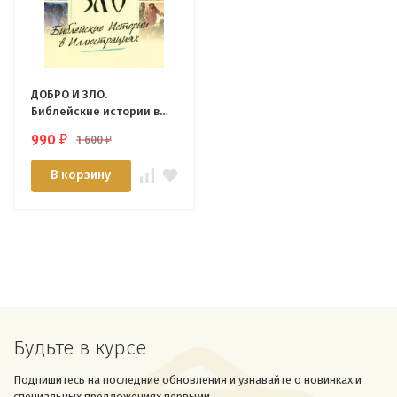
ДОБРО И ЗЛО.
Библейские истории в
иллюстрациях. Майкл
990
1 600
₽
₽
Пёрл
В корзину
Будьте в курсе
Подпишитесь на последние обновления и узнавайте о новинках и
специальных предложениях первыми