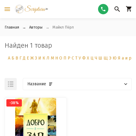
Главная
Авторы
Майкл Пёрл
Найден 1 товар
А
Б
В
Г
Д
Е
Ж
З
И
К
Л
М
Н
О
П
Р
С
Т
У
Ф
Х
Ц
Ч
Ш
Щ
Э
Ю
Я
а
и
р
Название
-38%