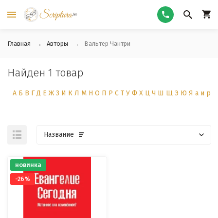
Главная
Авторы
Вальтер Чантри
Найден 1 товар
А
Б
В
Г
Д
Е
Ж
З
И
К
Л
М
Н
О
П
Р
С
Т
У
Ф
Х
Ц
Ч
Ш
Щ
Э
Ю
Я
а
и
р
Название
новинка
-26%