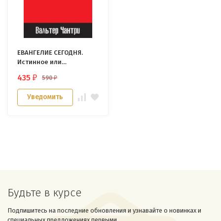
ЕВАНГЕЛИЕ СЕГОДНЯ.
Истинное или
измененное. Вальтер
435
590
₽
₽
Чантри
Уведомить
Будьте в курсе
Подпишитесь на последние обновления и узнавайте о новинках и
специальных предложениях первыми