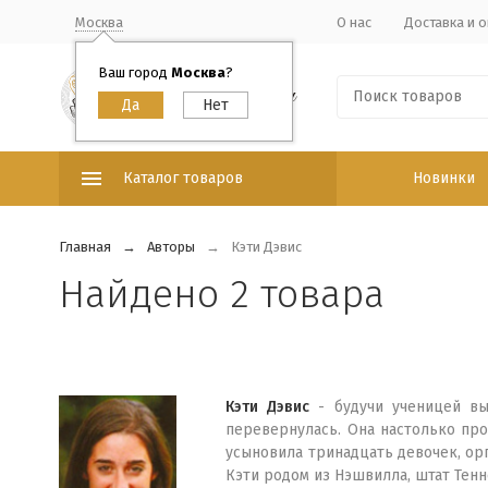
Москва
О нас
Доставка и о
Ваш город
Москва
?
Каталог товаров
Новинки
Главная
Авторы
Кэти Дэвис
Найдено 2 товара
Кэти Дэвис
- будучи ученицей вы
перевернулась. Она настолько про
усыновила тринадцать девочек, орг
Кэти родом из Нэшвилла, штат Тенн