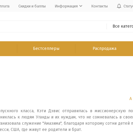
плата
Скидки и баллы
Информация
Контакты
Стату
Все катег
Бестселлеры
Распродажа
А
пускного класса, Кэти Дэвис отправилась в миссионерскую п
никлась к людям Уганды и их нуждам, что не сомневалась в своем
анизовала служение "Амазима", благодаря которому сотни детей 
есси, США, где живут ее родители и брат.