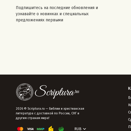
Подпишитесь на последние обновления и
узнавайте о новинках и специальных
предложениях первыми
К
Б
К
2026 © Scriptura.ru — Библии и христианская
С
литература с доставкой по России, СНГ и
другим странам мира!
С
П
RUB