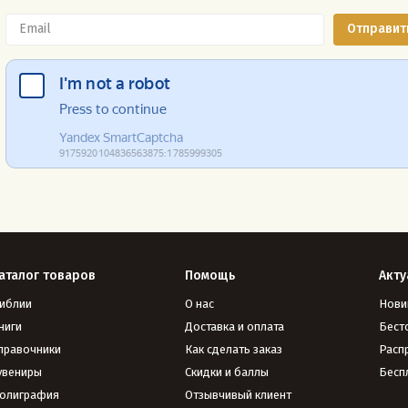
аталог товаров
Помощь
Акту
иблии
О нас
Нови
ниги
Доставка и оплата
Бест
правочники
Как сделать заказ
Расп
увениры
Скидки и баллы
Бесп
олиграфия
Отзывчивый клиент