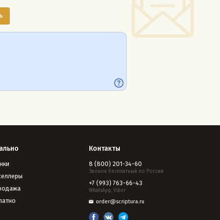
ально
Контакты
нки
8 (800) 201-34-60
Звонок бесплатный по России
селлеры
+7 (993) 763-66-43
родажа
WhatsApp, Viber
латно
order@scriptura.ru