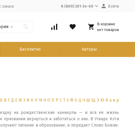
с заказа
8 (800) 201-34-60
Войти
В корзине
ории
нет товаров
Бесплатно
Авторы
Б
В
Г
Д
Е
Ж
З
И
К
Л
М
Н
О
П
Р
С
Т
У
Ф
Х
Ц
Ч
Ш
Щ
Э
Ю
Я
а
и
р
оездку на рождественские каникулы — и вся ее жизнь
 призвании вернуться и заботиться о них. В Уганде Кэти
получают питание и образование, и передает Слово Божие.