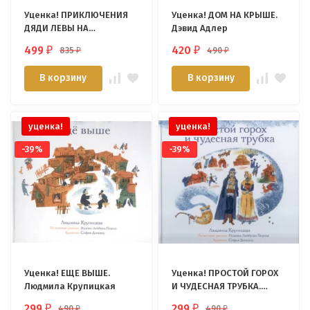
Уценка! ПРИКЛЮЧЕНИЯ
Уценка! ДОМ НА КРЫШЕ.
ДЯДИ ЛЕВЫ НА
Дэвид Адлер
ЗАПАДНОМ ПОЛЮСЕ. Янец
499
420
835
490
₽
₽
₽
₽
Леви. Часть 4
В корзину
В корзину
уценка!
уценка!
-39%
-39%
Уценка! ЕЩЕ ВЫШЕ.
Уценка! ПРОСТОЙ ГОРОХ
Людмила Крупицкая
И ЧУДЕСНАЯ ТРУБКА.
Людмила Крупицкая
299
299
490
490
₽
₽
₽
₽