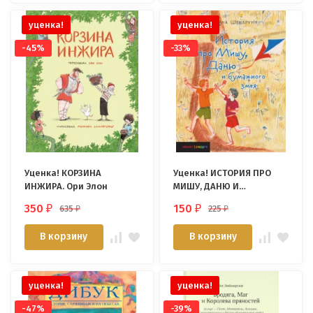
уценка!
уценка!
-45%
-33%
Уценка! КОРЗИНА
Уценка! ИСТОРИЯ ПРО
ИНЖИРА. Ори Элон
МИШУ, ДАНЮ И
БУМАЖНОГО ЗМЕЯ.
350
150
635
225
₽
₽
₽
₽
Светлана Шенбрунн
В корзину
В корзину
уценка!
уценка!
-47%
-39%