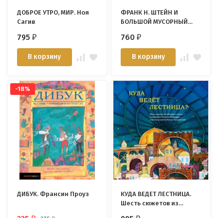
ДОБРОЕ УТРО, МИР. Ноя
ФРАНК Н. ШТЕЙН И
Сагив
БОЛЬШОЙ МУСОРНЫЙ
МОНСТР. Энн Юнгман
795
760
₽
₽
В корзину
В корзину
-18%
ДИБУК. Франсин Проуз
КУДА ВЕДЕТ ЛЕСТНИЦА.
Шесть сюжетов из
Библии и Агады. Татьяна