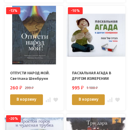
-13%
-10%
ОТПУСТИ НАРОД МОЙ.
ПАСХАЛЬНАЯ АГАДА В
Светлана Шенбрунн
ДРУГОМ ИЗМЕРЕНИИ
260
995
299
1 100
₽
₽
₽
₽
В корзину
В корзину
-20%