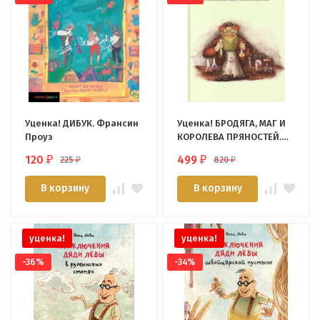
Уценка! ДИБУК. Франсин
Уценка! БРОДЯГА, МАГ И
Проуз
КОРОЛЕВА ПРЯНОСТЕЙ.
Лея Любомирская
120
499
225
820
₽
₽
₽
₽
В корзину
В корзину
уценка!
уценка!
-36%
-34%