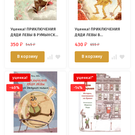
Уценка! ПРИКЛЮЧЕНИЯ
Уценка! ПРИКЛЮЧЕНИЯ
ДЯДИ ЛЕВЫ В РУМЫНСКИХ
ДЯДИ ЛЕВЫ В
СТЕПЯХ. Янец Леви
ШВЕЙЦАРСКОЙ ПУСТЫНЕ.
350
430
545
655
₽
₽
₽
₽
Янец Леви. Часть 3
В корзину
В корзину
уценка!
уценка!"
-40%
-14%