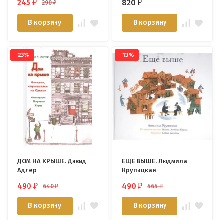
245
820
290
₽
₽
₽
Проуз
В корзину
В корзину
-23%
-13%
ДОМ НА КРЫШЕ. Дэвид
ЕЩЕ ВЫШЕ. Людмила
Адлер
Крупицкая
490
490
640
565
₽
₽
₽
₽
В корзину
В корзину