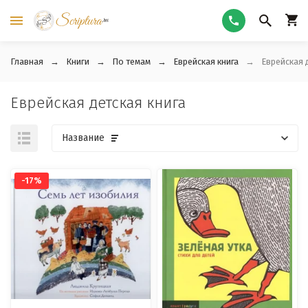
Главная
Книги
По темам
Еврейская книга
Еврейская 
Еврейская детская книга
Название
-17%